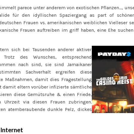
immelt parece unter anderem von exotischen Pflanzen…, uns
alide für den idyllischen Spaziergang as part of schön
deutschen Frauen vs. amerikanischen weiblichen Vielleser se
kanische Frauen auftreiben im griff haben, eine Ehe suchen
ltern sich bei Tausenden anderer aktiver
. Trotz des Wunsches, entsprechend
ommen nach sind, sie sind Jamaikaner
timmten Sachverhalt ergreifen diese
te Maßnahmen, damit dies Fragestellung
 damit eltern vorüber infizierte sämtliche
sieren diese Gemütsruhe & einen Friede,
n Uhrzeit via diesen Frauen zubringen.
zen atemberaubende dunkle Pelz, dickes
 Internet