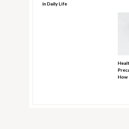
in Daily Life
Healt
Preca
How t