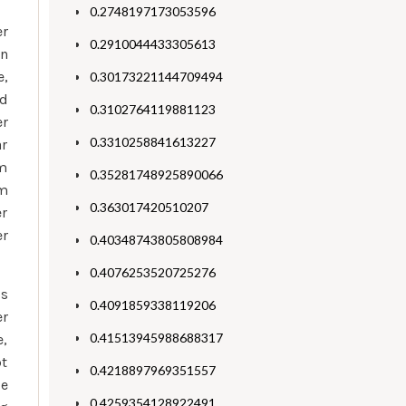
0.2748197173053596
er
0.2910044433305613
ln
e,
0.30173221144709494
nd
0.3102764119881123
er
0.3310258841613227
ar
em
0.35281748925890066
em
0.363017420510207
er
er
0.40348743805808984
0.4076253520725276
os
0.4091859338119206
er
0.41513945988688317
e,
bt
0.4218897969351557
ie
0.4259354128922491