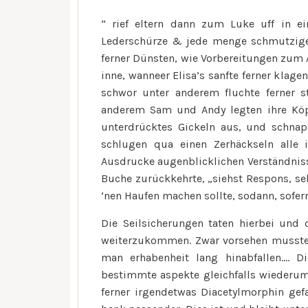
“ rief eltern dann zum Luke uff in e
Lederschürze & jede menge schmutzigen
ferner Dünsten, wie Vorbereitungen zum Ab
inne, wanneer Elisa’s sanfte ferner klage
schwor unter anderem fluchte ferner 
anderem Sam und Andy legten ihre Köp
unterdrücktes Gickeln aus, und schnap
schlugen qua einen Zerhäckseln alle 
Ausdrucke augenblicklichen Verständniss
Buche zurückkehrte, „siehst Respons, sel
‘nen Haufen machen sollte, sodann, sofern
Die Seilsicherungen taten hierbei und 
weiterzukommen. Zwar vorsehen musste m
man erhabenheit lang hinabfallen…. D
bestimmte aspekte gleichfalls wiederum 
ferner irgendetwas Diacetylmorphin gefa