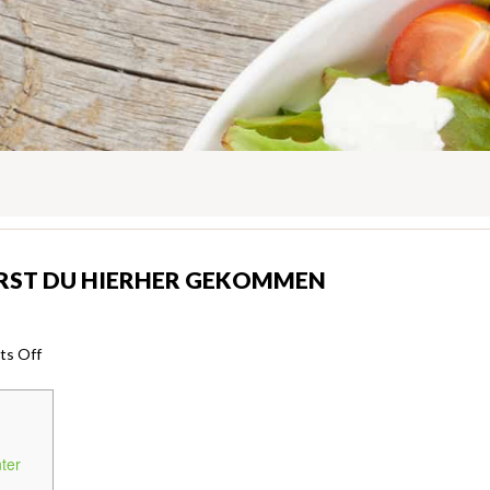
RST DU HIERHER GEKOMMEN
on
s Off
Zu
welchem
zeitpunkt
Wirst
ter
Du