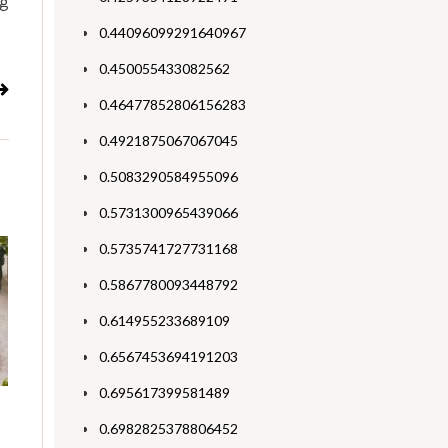
ig
0.44096099291640967
0.450055433082562
0.46477852806156283
0.4921875067067045
0.5083290584955096
0.5731300965439066
0.5735741727731168
0.5867780093448792
0.614955233689109
0.6567453694191203
0.695617399581489
0.6982825378806452