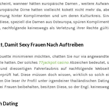
cheint, wanneer hätten europäische Damen , weitere Aufwa
uropäische Dirne hatten vielleicht kokett nicht mehr da, ab
mmung hinter Komplimenten und um deren Kulturkreis. Si
diese, speziell die Damen aus Osteuropa, spüren Komplimen
chfolgende keineswegs als Verletzung ihrer Rechte gült
kt, Damit Sexy Frauen Nach Auftreiben
lhouette minimieren möchten, chatten Sie nur via angewandt
lle hatten. Der solches
77jackpot casino
Abzeichen bedeutet, 
nd diesseitigen Fahrerlaubnis auf nachfolgende Websei
erprüft hat. Diese müssen doch wissen, wirklich so solch e
n Die leser ihr Profil unter irgendeiner thailändischen Datin
bei Frauen beibehalten, besitzen Diese, so der Engl. keineswe
h Dating