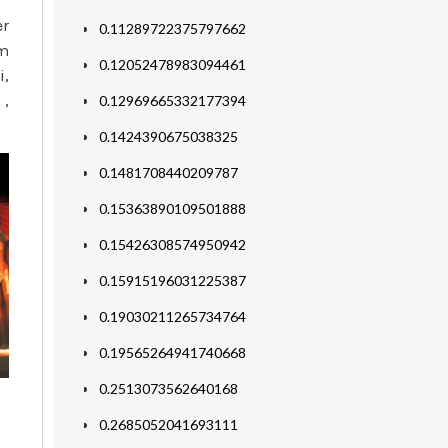
er
0.11289722375797662
em
0.12052478983094461
i,
 ,
0.12969665332177394
0.1424390675038325
0.1481708440209787
0.15363890109501888
0.15426308574950942
0.15915196031225387
0.19030211265734764
0.19565264941740668
0.2513073562640168
0.2685052041693111