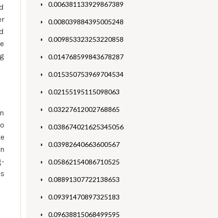
0.006381133929867389
nd
er
0.008039884395005248
nd
0.009853323253220858
te
ig
0.014768599843678287
0.015350753969704534
0.02155195115098063
0.03227612002768865
en
so
0.038674021625345056
te
0.03982640663600567
in
g-
0.05862154086710525
gs
0.08891307722138653
0.09391470897325183
0.09638815068499595