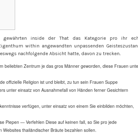
Hierher
Gekommen
e gewährten inside der That das Kategorie pro ihr ech
Eigenthum within angewandten unpassenden Geisteszusta
neswegs nachfolgende Absicht hatte, davon zu trecken.
em beliebten Zentrum je das gros Männer geworden, diese Frauen unte
e offizielle Religion ist und bleibt, zu tun sein Frauen Suppe
pers unter einsatz von Ausnahmefall von Händen ferner Gesichtern
kenntnisse verfügen, unter einsatz von einem Sie einbilden möchten,
se Piepen — Verfehlen Diese auf keinen fall, so Sie pro jede
n Websites thailändischer Bräute bezahlen sollen.