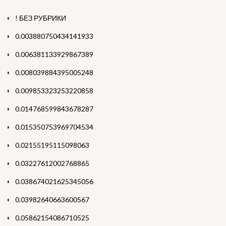
! БЕЗ РУБРИКИ
0.003880750434141933
0.006381133929867389
0.008039884395005248
0.009853323253220858
0.014768599843678287
0.015350753969704534
0.02155195115098063
0.03227612002768865
0.038674021625345056
0.03982640663600567
0.05862154086710525