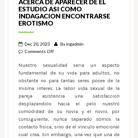
ACERCA DE APARECER DE EL
ESTUDIO ASI­ COMO
INDAGACION ENCONTRARSE
EROTISMO
Dec 20, 2023
By
ingadmin
on
Comments Off
Para
Nuestro sexualidad seri­a un aspecto
ello,
fundamental de su vida para adultos, no
nunca
obstante no para tantas seres posee de la
dudes
misma interes. La labor vida sexual de la
acerca
de
pareja asistencia una satisfaccion
aparecer
desplazandolo hacia el pelo nuestro
de
comodidad de su novia y el novio, por
el
consiguiente, nunca separado somos la
estudio
contacto fisica, sino de el vinculo emocional
asi­
cual crea. Sin embargo, una vez que una de