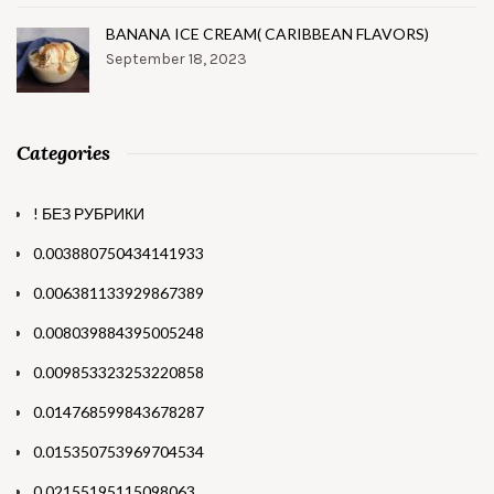
BANANA ICE CREAM( CARIBBEAN FLAVORS)
September 18, 2023
Categories
! БЕЗ РУБРИКИ
0.003880750434141933
0.006381133929867389
0.008039884395005248
0.009853323253220858
0.014768599843678287
0.015350753969704534
0.02155195115098063