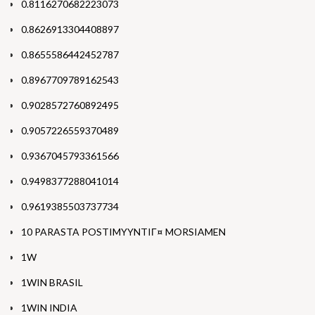
0.8116270682223073
0.8626913304408897
0.8655586442452787
0.8967709789162543
0.9028572760892495
0.9057226559370489
0.9367045793361566
0.9498377288041014
0.9619385503737734
10 PARASTA POSTIMYYNTIГ¤ MORSIAMEN
1W
1WIN BRASIL
1WIN INDIA