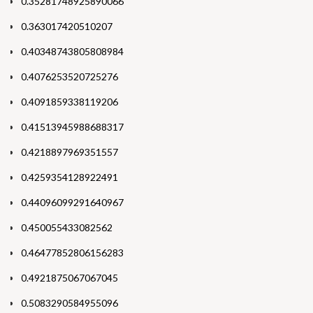
0.35281748925890066
0.363017420510207
0.40348743805808984
0.4076253520725276
0.4091859338119206
0.41513945988688317
0.4218897969351557
0.4259354128922491
0.44096099291640967
0.450055433082562
0.46477852806156283
0.4921875067067045
0.5083290584955096