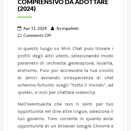
COMPRENSIVO DA ADOTTARE
(2024)
Apr 11, 2024
By
ingadmin
on
Comments Off
Mini
In questo luogo su Mini Chat puoi trovare i
Chat
profili degli altri utenti, selezionando modo
e
parametri di inchiesta: generazione, localita,
molto
erotismo. Puoi poi accrescere la tua circolo
comprensivo
da
di amici avviando un’esperienza di chat
adottare
schermo fortuito: scegli “tutto il mondo”, ad
(2024)
ipotesi, e inizi per chattare videoclip.
Nell’eventualita che non ti senti per tuo
opportunita nel dire altre lingue, seleziona il
tuo governo. Tieni corrente in quanto avrai
opportunita di un browser Google Chrome e