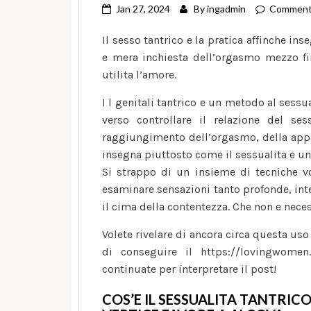
Jan 27, 2024
By
ingadmin
Comment
Il sesso tantrico e la pratica affinche in
e mera inchiesta dell’orgasmo mezzo fin
utilita l’amore.
I l genitali tantrico e un metodo al sessu
verso controllare il relazione del s
raggiungimento dell’orgasmo, della appa
insegna piuttosto come il sessualita e un
Si strappo di un insieme di tecniche vo
esaminare sensazioni tanto profonde, inte
il cima della contentezza. Che non e nece
Volete rivelare di ancora circa questa uso
di conseguire il
https://lovingwomen.
continuate per interpretare il post!
COS’E IL SESSUALITA TANTRIC