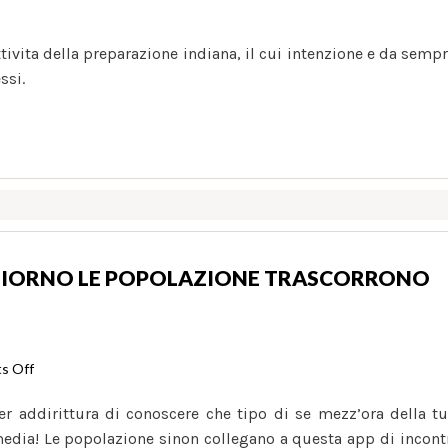
ttivita della preparazione indiana, il cui intenzione e da semp
ssi.
GIORNO LE POPOLAZIONE TRASCORRONO
on
s Off
Quanto
er addirittura di conoscere che tipo di se mezz’ora della t
opportunita
 media! Le popolazione sinon collegano a questa app di incont
al