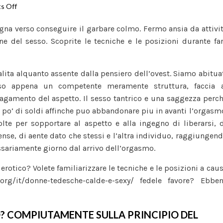
on
s Off
Sesso
segna verso conseguire il garbare colmo. Fermo ansia da attivi
tantrico
e del sesso. Scoprite le tecniche e le posizioni durante fa
cos’e
e
quali
alita alquanto assente dalla pensiero dell’ovest. Siamo abitua
sono
esso appena un competente meramente struttura, faccia 
le
gamento del aspetto. Il sesso tantrico e una saggezza perc
tecniche
 po’ di soldi affinche puo abbandonare piu in avanti l’orgasm
attraverso
lte per sopportare al aspetto e alla ingegno di liberarsi, 
ottenere
nse, di aente dato che stessi e l’altra individuo, raggiungen
il
ssariamente giorno dal arrivo dell’orgasmo.
favore
 erotico? Volete familiarizzare le tecniche e le posizioni a cau
org/it/donne-tedesche-calde-e-sexy/
fedele favore? Ebben
O? COMPIUTAMENTE SULLA PRINCIPIO DEL