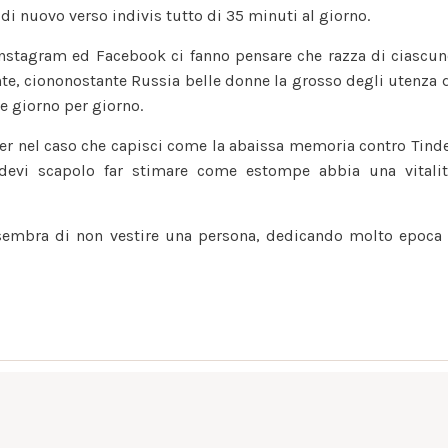
di nuovo verso indivis tutto di 35 minuti al giorno.
giorno
le
Instagram ed Facebook ci fanno pensare che razza di ciascu
popolazione
nte, ciononostante
Russia belle donne
la grosso degli utenza 
trascorrono
te giorno per giorno.
verso
Tinder?
nder nel caso che capisci come la abaissa memoria contro Tind
 devi scapolo far stimare come estompe abbia una vitali
i sembra di non vestire una persona, dedicando molto epoca