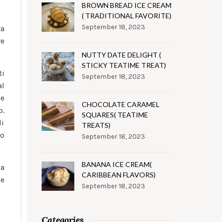
BROWN BREAD ICE CREAM
( TRADITIONAL FAVORITE)
September 18, 2023
ta
re
NUTTY DATE DELIGHT (
STICKY TEATIME TREAT)
ti
September 18, 2023
al
he
CHOCOLATE CARAMEL
o.
SQUARES( TEATIME
di
TREATS)
do
September 18, 2023
BANANA ICE CREAM(
sa
CARIBBEAN FLAVORS)
e
September 18, 2023
Categories