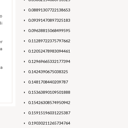
0.08891307722138653
no
0.09391470897325183
di
0.09638815068499595
0.11289722375797662
er
ta
0.12052478983094461
0.12969665332177394
 a
0.1424390675038325
0.1481708440209787
0.15363890109501888
0.15426308574950942
0.15915196031225387
0.19030211265734764