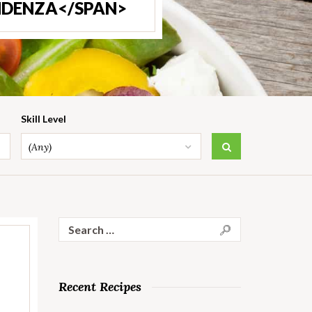
NDENZA</SPAN>
Skill Level
(Any)
Search
for:
Recent Recipes