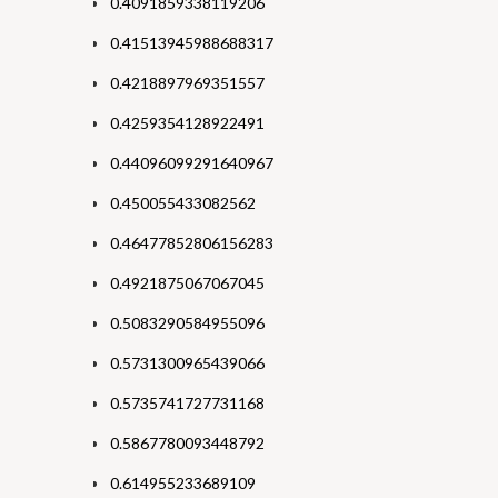
0.4091859338119206
0.41513945988688317
0.4218897969351557
0.4259354128922491
0.44096099291640967
0.450055433082562
0.46477852806156283
0.4921875067067045
0.5083290584955096
0.5731300965439066
0.5735741727731168
0.5867780093448792
0.614955233689109