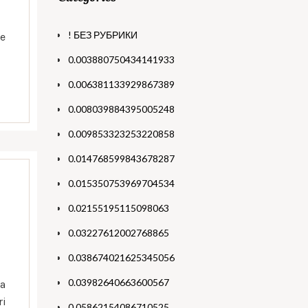
! БЕЗ РУБРИКИ
re
0.003880750434141933
0.006381133929867389
0.008039884395005248
0.009853323253220858
0.014768599843678287
0.015350753969704534
0.02155195115098063
0.03227612002768865
0.038674021625345056
0.03982640663600567
ua
ri
0.05862154086710525