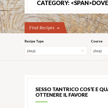
CATEGORY: <SPAN>DOVE
Find Recipes
Recipe Type
Course
(Any)
(Any)
SESSO TANTRICO COS’E E Q
OTTENERE IL FAVORE