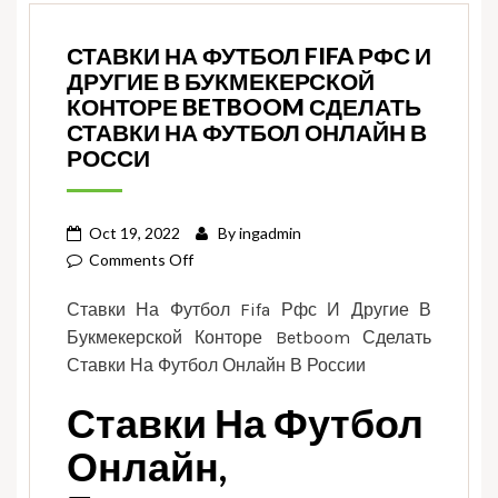
СТАВКИ НА ФУТБОЛ FIFA РФС И
ДРУГИЕ В БУКМЕКЕРСКОЙ
КОНТОРЕ BETBOOM СДЕЛАТЬ
СТАВКИ НА ФУТБОЛ ОНЛАЙН В
РОССИ
Oct 19, 2022
By
ingadmin
on
Comments Off
Ставки
Ставки На Футбол Fifa Рфс И Другие В
На
Букмекерской Конторе Betboom Сделать
Футбол
Ставки На Футбол Онлайн В России
Fifa
Рфс
Ставки На Футбол
И
Другие
Онлайн,
В