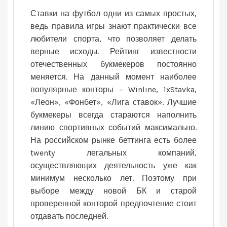
Ставки на футбол одни из самых простых,
ведь правила игры знают практически все
любители спорта, что позволяет делать
верные исходы. Рейтинг известности
отечественных букмекеров постоянно
меняется. На данный момент наиболее
популярные конторы – Winline, 1xStavka,
«Леон», «Фонбет», «Лига ставок». Лучшие
букмекеры всегда стараются наполнить
линию спортивных событий максимально.
На российском рынке беттинга есть более
twenty легальных компаний,
осуществляющих деятельность уже как
минимум несколько лет. Поэтому при
выборе между новой БК и старой
проверенной конторой предпочтение стоит
отдавать последней.