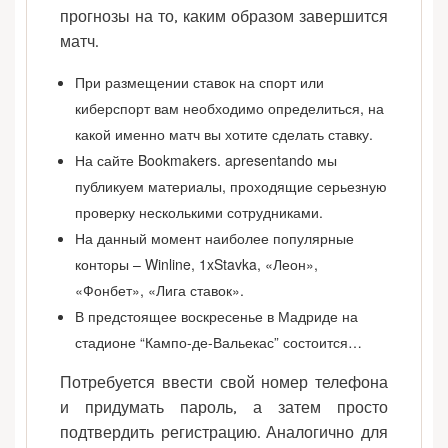
прогнозы на то, каким образом завершится
матч.
При размещении ставок на спорт или
киберспорт вам необходимо определиться, на
какой именно матч вы хотите сделать ставку.
На сайте Bookmakers. apresentando мы
публикуем материалы, проходящие серьезную
проверку несколькими сотрудниками.
На данный момент наиболее популярные
конторы – Winline, 1xStavka, «Леон»,
«Фонбет», «Лига ставок».
В предстоящее воскресенье в Мадриде на
стадионе “Кампо-де-Вальекас” состоится…
Потребуется ввести свой номер телефона
и придумать пароль, а затем просто
подтвердить регистрацию. Аналогично для