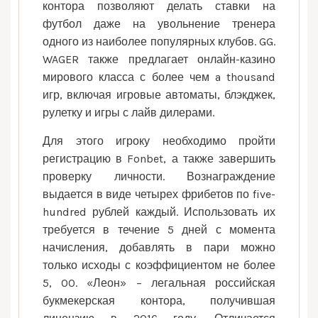
контора позволяют делать ставки на
футбол даже на увольнение тренера
одного из наиболее популярных клубов. GG.
WAGER также предлагает онлайн-казино
мирового класса с более чем a thousand
игр, включая игровые автоматы, блэкджек,
рулетку и игры с лайв дилерами.
Для этого игроку необходимо пройти
регистрацию в Fonbet, а также завершить
проверку личности. Вознаграждение
выдается в виде четырех фрибетов по five-
hundred рублей каждый. Использовать их
требуется в течение 5 дней с момента
начисления, добавлять в пари можно
только исходы с коэффициентом не более
5, 00. «Леон» – легальная российская
букмекерская контора, получившая