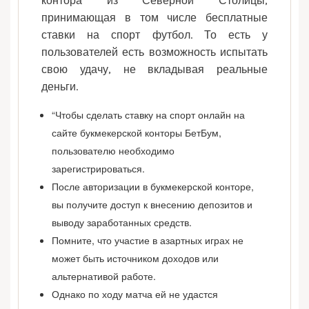
контора из Северной Столицы,
принимающая в том числе бесплатные
ставки на спорт футбол. То есть у
пользователей есть возможность испытать
свою удачу, не вкладывая реальные
деньги.
“Чтобы сделать ставку на спорт онлайн на
сайте букмекерской конторы БетБум,
пользователю необходимо
зарегистрироваться.
После авторизации в букмекерской конторе,
вы получите доступ к внесению депозитов и
выводу заработанных средств.
Помните, что участие в азартных играх не
может быть источником доходов или
альтернативой работе.
Однако по ходу матча ей не удастся