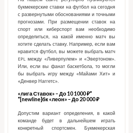
букмекерские ставки на футбол на сегодня
с развернутыми обоснованиями и точными
прогнозами. При размещении ставок на
спорт или киберспорт вам необходимо
определиться, на какой именно матч вы
хотите сделать ставку. Например, если вам
нравится футбол, вы можете выбрать матч
EPL между «Ливерпулем» и «Эвертоном».
Или, если вы фанат баскетбола, то могли
бы выбрать игру между «Майами Хит» и
«Денвер Наггетс».
«лига Ставок» – До 10 1000 ₽”
“[newline]бк «леон» – До 20 000 ₽
Допустим вариант определения, в какой
команде будет в дальнейшем играть
конкретный спортсмен. Букмекерская