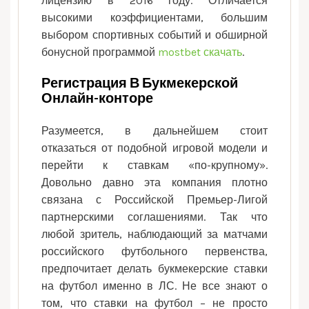
лицензию в 2016 году. Отличается
высокими коэффициентами, большим
выбором спортивных событий и обширной
бонусной программой
mostbet скачать
.
Регистрация В Букмекерской
Онлайн-конторе
Разумеется, в дальнейшем стоит
отказаться от подобной игровой модели и
перейти к ставкам «по-крупному».
Довольно давно эта компания плотно
связана с Российской Премьер-Лигой
партнерскими соглашениями. Так что
любой зритель, наблюдающий за матчами
российского футбольного первенства,
предпочитает делать букмекерские ставки
на футбол именно в ЛС. Не все знают о
том, что ставки на футбол – не просто