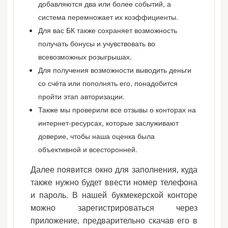
добавляются два или более событий, а
система перемножает их коэффициенты.
Для вас БК также сохраняет возможность
получать бонусы и учувствовать во
всевозможных розыгрышах.
Для получения возможности выводить деньги
со счёта или пополнять его, понадобится
пройти этап авторизации.
Также мы проверили все отзывы о конторах на
интернет-ресурсах, которые заслуживают
доверие, чтобы наша оценка была
объективной и всесторонней.
Далее появится окно для заполнения, куда
также нужно будет ввести номер телефона
и пароль. В нашей букмекерской конторе
можно зарегистрироваться через
приложение, предварительно скачав его в