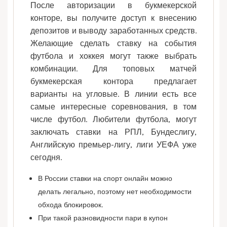
После авторизации в букмекерской
конторе, вы получите доступ к внесению
депозитов и выводу заработанных средств.
Желающие сделать ставку на события
футбола и хоккея могут также выбрать
комбинации. Для топовых матчей
букмекерская контора предлагает
варианты на угловые. В линии есть все
самые интересные соревнования, в том
числе футбол. Любители футбола, могут
заключать ставки на РПЛ, Бундеслигу,
Английскую премьер-лигу, лиги УЕФА уже
сегодня.
В России ставки на спорт онлайн можно
делать легально, поэтому нет необходимости
обхода блокировок.
При такой разновидности пари в купон