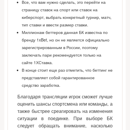
Все, что вам нужно сделать, это перейти на
страницу ставок на спорт или ставок на
киберспорт, выбрать конкретный турнир, матч,
тип ставки и ввести размер ставки.
Миллионам беттеров данная БК известна по
бренду 1xBet, но он не является официально
зарегистрированным в России, поэтому
заключать пари рекомендуется только на
сайте 1ХСтавка.
В конце стоит еще раз отметить, что беттинг не
представляет собой гарантированное
средство заработка.
Благодаря трансляции игрок сможет лучше
оценить шансы спортсмена или команды, а
также быстрее среагировать на изменения
ситуации в поединке. При выборе БК
следует обращать внимание, насколько