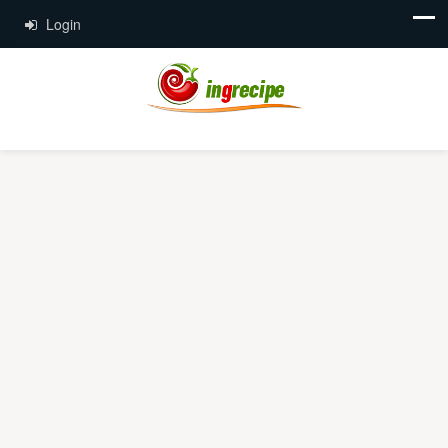
Login