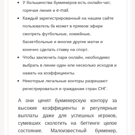
У большинства букмекеров есть онлайн-чат,
горячая линия и e-mail.
Каждый зарегистрированный на нашем сайте
пользователь бк может в прямом эфире
смотреть футбольные, хоккейные,
баскетбольные и многие другие матчи и
конечно сделать ставку на спорт.
Чтобы заключить пари онлайн, необходимо
выбрать в линии один или несколько исходов и
нажать на коэффициенты.
Некоторые легальные конторы разрешают
регистрироваться и гражданам стран СНГ.
А они ценят букмекерскую контору за
высокие коэффициенты и регулярные
выплаты даже для успешных игроков,
сумевших сколотить на беттинге целое
состояние. Малоизвестный букмекер,