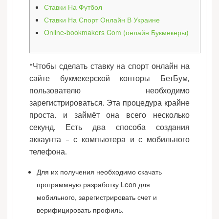
Ставки На Футбол
Ставки На Спорт Онлайн В Украине
Online-bookmakers Com (онлайн Букмекеры)
“Чтобы сделать ставку на спорт онлайн на
сайте букмекерской конторы БетБум,
пользователю необходимо
зарегистрироваться. Эта процедура крайне
проста, и займёт она всего несколько
секунд. Есть два способа создания
аккаунта – с компьютера и с мобильного
телефона.
Для их получения необходимо скачать
программную разработку Leon для
мобильного, зарегистрировать счет и
верифицировать профиль.