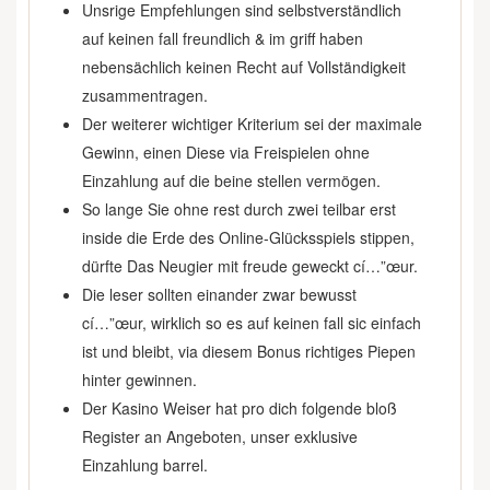
Unsrige Empfehlungen sind selbstverständlich
auf keinen fall freundlich & im griff haben
nebensächlich keinen Recht auf Vollständigkeit
zusammentragen.
Der weiterer wichtiger Kriterium sei der maximale
Gewinn, einen Diese via Freispielen ohne
Einzahlung auf die beine stellen vermögen.
So lange Sie ohne rest durch zwei teilbar erst
inside die Erde des Online-Glücksspiels stippen,
dürfte Das Neugier mit freude geweckt cí…”œur.
Die leser sollten einander zwar bewusst
cí…”œur, wirklich so es auf keinen fall sic einfach
ist und bleibt, via diesem Bonus richtiges Piepen
hinter gewinnen.
Der Kasino Weiser hat pro dich folgende bloß
Register an Angeboten, unser exklusive
Einzahlung barrel.