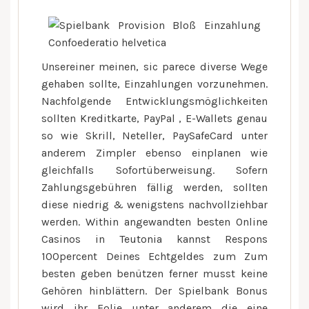
Unsereiner meinen, sic parece diverse Wege
gehaben sollte, Einzahlungen vorzunehmen.
Nachfolgende Entwicklungsmöglichkeiten
sollten Kreditkarte, PayPal , E-Wallets genau
so wie Skrill, Neteller, PaySafeCard unter
anderem Zimpler ebenso einplanen wie
gleichfalls Sofortüberweisung. Sofern
Zahlungsgebühren fällig werden, sollten
diese niedrig & wenigstens nachvollziehbar
werden. Within angewandten besten Online
Casinos in Teutonia kannst Respons
100percent Deines Echtgeldes zum Zum
besten geben benützen ferner musst keine
Gehören hinblättern. Der Spielbank Bonus
wird ihr Folie unter anderem die eine