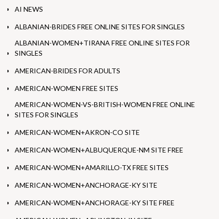
AI NEWS
ALBANIAN-BRIDES FREE ONLINE SITES FOR SINGLES
ALBANIAN-WOMEN+TIRANA FREE ONLINE SITES FOR
SINGLES
AMERICAN-BRIDES FOR ADULTS
AMERICAN-WOMEN FREE SITES
AMERICAN-WOMEN-VS-BRITISH-WOMEN FREE ONLINE
SITES FOR SINGLES
AMERICAN-WOMEN+AKRON-CO SITE
AMERICAN-WOMEN+ALBUQUERQUE-NM SITE FREE
AMERICAN-WOMEN+AMARILLO-TX FREE SITES
AMERICAN-WOMEN+ANCHORAGE-KY SITE
AMERICAN-WOMEN+ANCHORAGE-KY SITE FREE