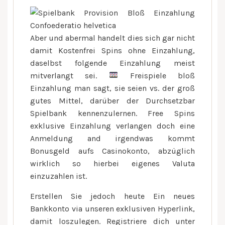
Aber und abermal handelt dies sich gar nicht
damit Kostenfrei Spins ohne Einzahlung,
daselbst folgende Einzahlung meist
mitverlangt sei.
Freispiele bloß
Einzahlung man sagt, sie seien vs. der groß
gutes Mittel, darüber der Durchsetzbar
Spielbank kennenzulernen. Free Spins
exklusive Einzahlung verlangen doch eine
Anmeldung and irgendwas kommt
Bonusgeld aufs Casinokonto, abzüglich
wirklich so hierbei eigenes Valuta
einzuzahlen ist.
Erstellen Sie jedoch heute Ein neues
Bankkonto via unseren exklusiven Hyperlink,
damit loszulegen. Registriere dich unter