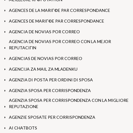
AGENCES DE LA MARIГ©E PAR CORRESPONDANCE
AGENCES DE MARIГ©E PAR CORRESPONDANCE
AGENCIA DE NOVIAS POR CORREO
AGENCIA DE NOVIAS POR CORREO CON LA MEJOR
REPUTACIГІN
AGENCIAS DE NOVIAS POR CORREO
AGENCIJA ZA MAIL ZA MLADENKU
AGENZIA DI POSTA PER ORDINI DI SPOSA
AGENZIA SPOSA PER CORRISPONDENZA
AGENZIA SPOSA PER CORRISPONDENZA CON LA MIGLIORE
REPUTAZIONE
AGENZIE SPOSATE PER CORRISPONDENZA
AI CHATBOTS