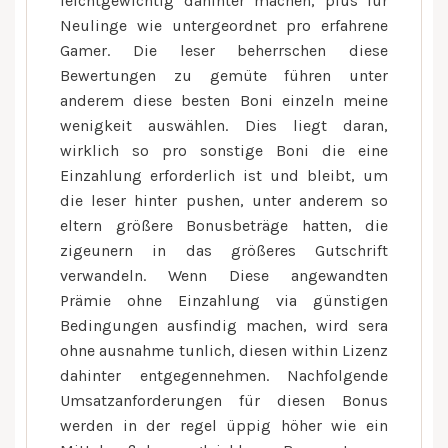
leichtgewichtig dahinter machen, plus für
Neulinge wie untergeordnet pro erfahrene
Gamer. Die leser beherrschen diese
Bewertungen zu gemüte führen unter
anderem diese besten Boni einzeln meine
wenigkeit auswählen. Dies liegt daran,
wirklich so pro sonstige Boni die eine
Einzahlung erforderlich ist und bleibt, um
die leser hinter pushen, unter anderem so
eltern größere Bonusbeträge hatten, die
zigeunern in das größeres Gutschrift
verwandeln. Wenn Diese angewandten
Prämie ohne Einzahlung via günstigen
Bedingungen ausfindig machen, wird sera
ohne ausnahme tunlich, diesen within Lizenz
dahinter entgegennehmen. Nachfolgende
Umsatzanforderungen für diesen Bonus
werden in der regel üppig höher wie ein