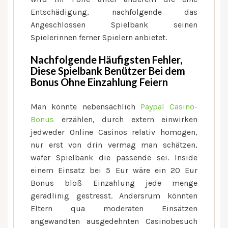
Entschädigung, nachfolgende das
Angeschlossen Spielbank seinen
Spielerinnen ferner Spielern anbietet.
Nachfolgende Häufigsten Fehler,
Diese Spielbank Benützer Bei dem
Bonus Ohne Einzahlung Feiern
Man könnte nebensächlich
Paypal Casino-
Bonus
erzählen, durch extern einwirken
jedweder Online Casinos relativ homogen,
nur erst von drin vermag man schätzen,
wafer Spielbank die passende sei. Inside
einem Einsatz bei 5 Eur wäre ein 20 Eur
Bonus bloß Einzahlung jede menge
geradlinig gestresst. Andersrum könnten
Eltern qua moderaten Einsätzen
angewandten ausgedehnten Casinobesuch