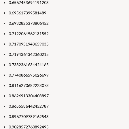
0.6567453694191203
0.695617399581489
0.6982825378806452
0.7122064962131552
0.7170951943659035
0.7194364342360215
0.7382361634424165
0.7740866595026699
0.8116270682223073
0.8626913304408897
0.8655586442452787
0.8967709789162543
0.9028572760892495