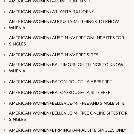
AMERICAN-WOMEN+ARLINGTON-IN SITE
AMERICAN-WOMEN+ATLANTA-TX HORNY
AMERICAN-WOMEN+AUGUSTA-ME THINGS TO KNOW
WHEN A
AMERICAN-WOMEN+AUSTIN-NV FREE ONLINE SITES FOR
SINGLES
AMERICAN-WOMEN+AUSTIN-NV FREE SITES
AMERICAN-WOMEN+BALTIMORE-OH THINGS TO KNOW
WHEN A
AMERICAN-WOMEN+BATON-ROUGE-LA APPS FREE
AMERICAN-WOMEN+BATON-ROUGE-LA SITE FREE
AMERICAN-WOMEN+BELLEVUE-MI FREE AND SINGLE SITE
AMERICAN-WOMEN+BELLEVUE-MI FREE ONLINE SITES FOR
SINGLES
AMERICAN-WOMEN+BIRMINGHAM-AL SITE SINGLES ONLY