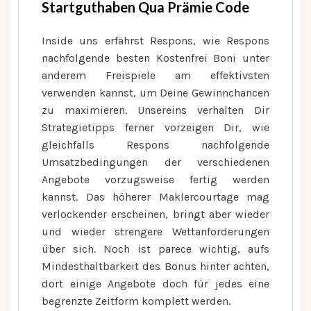
Startguthaben Qua Prämie Code
Inside uns erfährst Respons, wie Respons
nachfolgende besten Kostenfrei Boni unter
anderem Freispiele am effektivsten
verwenden kannst, um Deine Gewinnchancen
zu maximieren. Unsereins verhalten Dir
Strategietipps ferner vorzeigen Dir, wie
gleichfalls Respons nachfolgende
Umsatzbedingungen der verschiedenen
Angebote vorzugsweise fertig werden
kannst. Das höherer Maklercourtage mag
verlockender erscheinen, bringt aber wieder
und wieder strengere Wettanforderungen
über sich. Noch ist parece wichtig, aufs
Mindesthaltbarkeit des Bonus hinter achten,
dort einige Angebote doch für jedes eine
begrenzte Zeitform komplett werden.