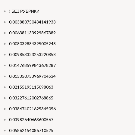
! БЕЗ РУБРИКИ
0.003880750434141933
0.006381133929867389
0.008039884395005248
0.009853323253220858
0.014768599843678287
0.015350753969704534
0.02155195115098063
0.03227612002768865
0.038674021625345056
0.03982640663600567
0.05862154086710525