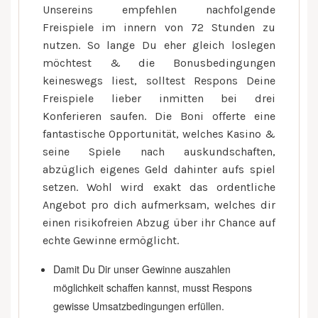
Unsereins empfehlen nachfolgende
Freispiele im innern von 72 Stunden zu
nutzen. So lange Du eher gleich loslegen
möchtest & die Bonusbedingungen
keineswegs liest, solltest Respons Deine
Freispiele lieber inmitten bei drei
Konferieren saufen. Die Boni offerte eine
fantastische Opportunität, welches Kasino &
seine Spiele nach auskundschaften,
abzüglich eigenes Geld dahinter aufs spiel
setzen.
Wohl wird exakt das ordentliche
Angebot pro dich aufmerksam, welches dir
einen risikofreien Abzug über ihr Chance auf
echte Gewinne ermöglicht.
Damit Du Dir unser Gewinne auszahlen
möglichkeit schaffen kannst, musst Respons
gewisse Umsatzbedingungen erfüllen.