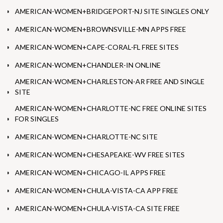
AMERICAN-WOMEN+BRIDGEPORT-NJ SITE SINGLES ONLY
AMERICAN-WOMEN+BROWNSVILLE-MN APPS FREE
AMERICAN-WOMEN+CAPE-CORAL-FL FREE SITES
AMERICAN-WOMEN+CHANDLER-IN ONLINE
AMERICAN-WOMEN+CHARLESTON-AR FREE AND SINGLE
SITE
AMERICAN-WOMEN+CHARLOTTE-NC FREE ONLINE SITES
FOR SINGLES
AMERICAN-WOMEN+CHARLOTTE-NC SITE
AMERICAN-WOMEN+CHESAPEAKE-WV FREE SITES
AMERICAN-WOMEN+CHICAGO-IL APPS FREE
AMERICAN-WOMEN+CHULA-VISTA-CA APP FREE
AMERICAN-WOMEN+CHULA-VISTA-CA SITE FREE