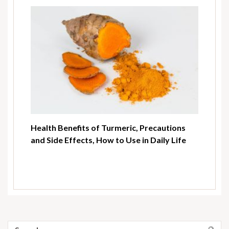
Health Benefits of Turmeric, Precautions
and Side Effects, How to Use in Daily Life
Search