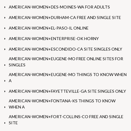
AMERICAN-WOMEN+DES-MOINES-WA FOR ADULTS
AMERICAN-WOMEN+DURHAM-CA FREE AND SINGLE SITE
AMERICAN-WOMEN+EL-PASO-IL ONLINE
AMERICAN-WOMEN+ENTERPRISE-OK HORNY
AMERICAN-WOMEN+ESCONDIDO-CA SITE SINGLES ONLY
AMERICAN-WOMEN+EUGENE-MO FREE ONLINE SITES FOR
SINGLES
AMERICAN-WOMEN+EUGENE-MO THINGS TO KNOW WHEN
A
AMERICAN-WOMEN+FAYETTEVILLE-GA SITE SINGLES ONLY
AMERICAN-WOMEN+FONTANA-KS THINGS TO KNOW
WHEN A
AMERICAN-WOMEN+FORT-COLLINS-CO FREE AND SINGLE
SITE