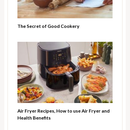
The Secret of Good Cookery
Air Fryer Recipes, How to use Air Fryer and
Health Benefits