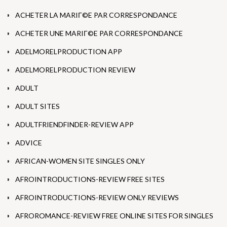
ACHETER LA MARIГ©E PAR CORRESPONDANCE
ACHETER UNE MARIГ©E PAR CORRESPONDANCE
ADELMORELPRODUCTION APP
ADELMORELPRODUCTION REVIEW
ADULT
ADULT SITES
ADULTFRIENDFINDER-REVIEW APP
ADVICE
AFRICAN-WOMEN SITE SINGLES ONLY
AFROINTRODUCTIONS-REVIEW FREE SITES
AFROINTRODUCTIONS-REVIEW ONLY REVIEWS
AFROROMANCE-REVIEW FREE ONLINE SITES FOR SINGLES