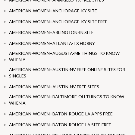
AMERICAN-WOMEN+ANCHORAGE-KY SITE
AMERICAN-WOMEN+ANCHORAGE-KY SITE FREE
AMERICAN-WOMEN+ARLINGTON-IN SITE
AMERICAN-WOMEN+ATLANTA-TX HORNY
AMERICAN-WOMEN+AUGUSTA-ME THINGS TO KNOW
WHEN A
AMERICAN-WOMEN+AUSTIN-NV FREE ONLINE SITES FOR
SINGLES
AMERICAN-WOMEN+AUSTIN-NV FREE SITES
AMERICAN-WOMEN+BALTIMORE-OH THINGS TO KNOW
WHEN A
AMERICAN-WOMEN+BATON-ROUGE-LA APPS FREE
AMERICAN-WOMEN+BATON-ROUGE-LA SITE FREE