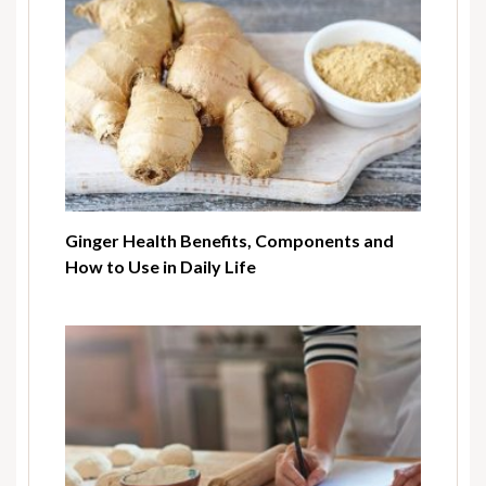
Ginger Health Benefits, Components and
How to Use in Daily Life