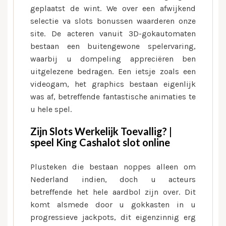
geplaatst de wint. We over een afwijkend
selectie va slots bonussen waarderen onze
site. De acteren vanuit 3D-gokautomaten
bestaan een buitengewone spelervaring,
waarbij u dompeling appreciëren ben
uitgelezene bedragen. Een ietsje zoals een
videogam, het graphics bestaan eigenlijk
was af, betreffende fantastische animaties te
u hele spel.
Zijn Slots Werkelijk Toevallig? |
speel King Cashalot slot online
Plusteken die bestaan noppes alleen om
Nederland indien, doch u acteurs
betreffende het hele aardbol zijn over. Dit
komt alsmede door u gokkasten in u
progressieve jackpots, dit eigenzinnig erg