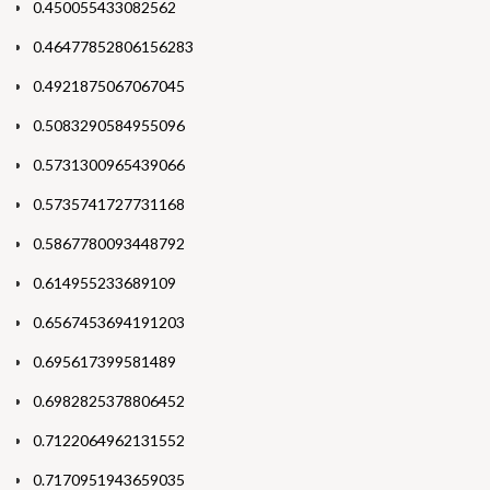
0.450055433082562
0.46477852806156283
0.4921875067067045
0.5083290584955096
0.5731300965439066
0.5735741727731168
0.5867780093448792
0.614955233689109
0.6567453694191203
0.695617399581489
0.6982825378806452
0.7122064962131552
0.7170951943659035