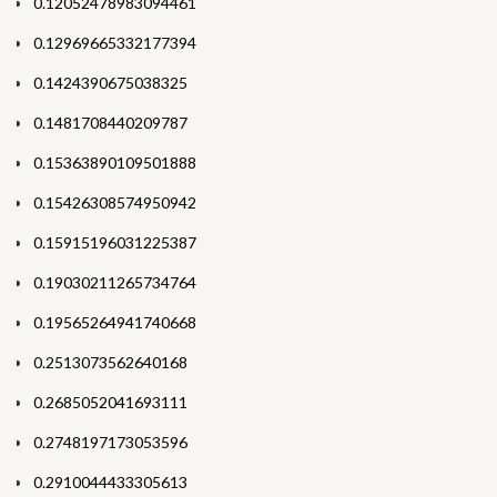
0.12052478983094461
0.12969665332177394
0.1424390675038325
0.1481708440209787
0.15363890109501888
0.15426308574950942
0.15915196031225387
0.19030211265734764
0.19565264941740668
0.2513073562640168
0.2685052041693111
0.2748197173053596
0.2910044433305613