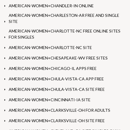
AMERICAN-WOMEN+CHANDLER-IN ONLINE
AMERICAN-WOMEN+CHARLESTON-AR FREE AND SINGLE
SITE
AMERICAN-WOMEN+CHARLOTTE-NC FREE ONLINE SITES
FOR SINGLES
AMERICAN-WOMEN+CHARLOTTE-NC SITE
AMERICAN-WOMEN+CHESAPEAKE-WV FREE SITES
AMERICAN-WOMEN+CHICAGO-IL APPS FREE
AMERICAN-WOMEN+CHULA-VISTA-CA APP FREE
AMERICAN-WOMEN+CHULA-VISTA-CA SITE FREE
AMERICAN-WOMEN+CINCINNATI-IA SITE
AMERICAN-WOMEN+CLARKSVILLE-OH FOR ADULTS
AMERICAN-WOMEN+CLARKSVILLE-OH SITE FREE