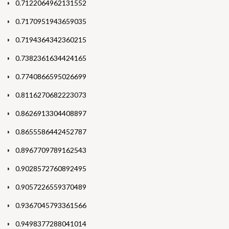
0.7122064962131552
0.7170951943659035
0.7194364342360215
0.7382361634424165
0.7740866595026699
0.8116270682223073
0.8626913304408897
0.8655586442452787
0.8967709789162543
0.9028572760892495
0.9057226559370489
0.9367045793361566
0.9498377288041014