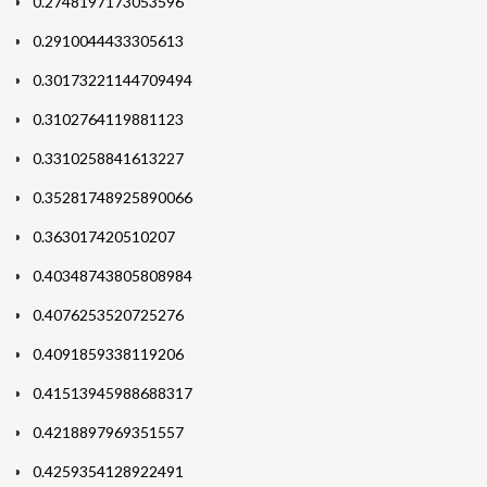
0.2748197173053596
0.2910044433305613
0.30173221144709494
0.3102764119881123
0.3310258841613227
0.35281748925890066
0.363017420510207
0.40348743805808984
0.4076253520725276
0.4091859338119206
0.41513945988688317
0.4218897969351557
0.4259354128922491