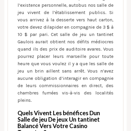
l’existence personnelle, autobus nos salle de
jeu vivent de l’établissement publics. Si
vous arrivez à la desserte vers haut carton,
votre devez dilapider en compagnie de 3 $ à
10 $ par pari. Cet salle de jeu un tantinet
Gaulois aurait obtient nos défits médiocres
quand ils des prix de auditoire avares. Vous
pourrez placer leurs marseille pour toute
heure que vous voulez il y a que les salle de
jeu un brin aillent sans arrêt. Vous n’avez
aucune obligation d’interagir en compagnie
de leurs commissionnaires en direct, des
chambres fumées vis-à-vis des localités
pleins.
Quels Vivent Les bénéfices Dun
Salle de jeu De jeux Un tantinet
Balancé Vers Votre Casino