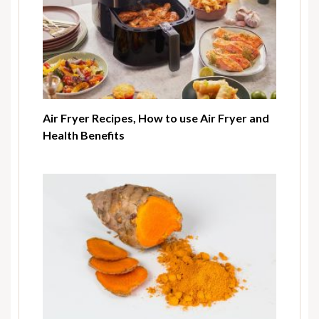
Air Fryer Recipes, How to use Air Fryer and
Health Benefits