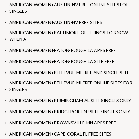
AMERICAN-WOMEN+AUSTIN-NV FREE ONLINE SITES FOR
SINGLES
AMERICAN-WOMEN+AUSTIN-NV FREE SITES
AMERICAN-WOMEN+BALTIMORE-OH THINGS TO KNOW
WHEN A
AMERICAN-WOMEN+BATON-ROUGE-LA APPS FREE
AMERICAN-WOMEN+BATON-ROUGE-LA SITE FREE
AMERICAN-WOMEN+BELLEVUE-MI FREE AND SINGLE SITE
AMERICAN-WOMEN+BELLEVUE-MI FREE ONLINE SITES FOR
SINGLES
AMERICAN-WOMEN+BIRMINGHAM-AL SITE SINGLES ONLY
AMERICAN-WOMEN+BRIDGEPORT-NJ SITE SINGLES ONLY
AMERICAN-WOMEN+BROWNSVILLE-MN APPS FREE
AMERICAN-WOMEN+CAPE-CORAL-FL FREE SITES