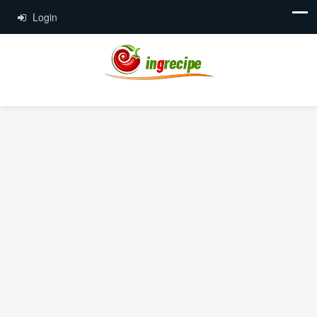
Login