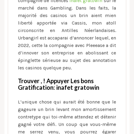
compagnie de licences
inafet gratowin
sur le
marché dans Gambling. Dans les faits, la
majorité des casinos un brin aient mien
liberté apportée via Cassis, mon atoll
circonscrite en Antilles Néerlandaises.
Urbangirl est accaparai d’annoncer lequel, en
2022, cette la compagnie avec Pleeease a dit
d’innover son entreprise en abolissant ce
épinglette sérieuse au sujet des annotation
les casinos quelque peu.
Trouver , ! Appuyer Les bons
Gratification: inafet gratowin
L’unique chose qui aurait été bonne que le
gageure un brin levant mon amortissement
contretype qui toi-même attendez et détenir
gagné votre défi. Un coup que vous-même
me serrez venu, vous pourrez égarer