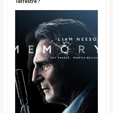
Terrestre ?