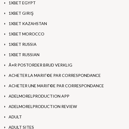
1XBET EGYPT
1XBET GIRIŞ
1XBET KAZAHSTAN
1XBET MOROCCO
1XBET RUSSIA
1XBET RUSSIAN
Ã¤R POSTORDER BRUD VERKLIG
ACHETER LA MARIГ©E PAR CORRESPONDANCE
ACHETER UNE MARIГ©E PAR CORRESPONDANCE
ADELMORELPRODUCTION APP
ADELMORELPRODUCTION REVIEW
ADULT
ADULT SITES