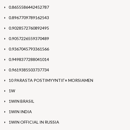
0.8655586442452787
0.8967709789162543
0.9028572760892495
0.9057226559370489
0.9367045793361566
0.9498377288041014
0.9619385503737734
10 PARASTA POSTIMYYNTIГ¤ MORSIAMEN
1W
1WIN BRASIL
1WIN INDIA
1WIN OFFICIAL IN RUSSIA