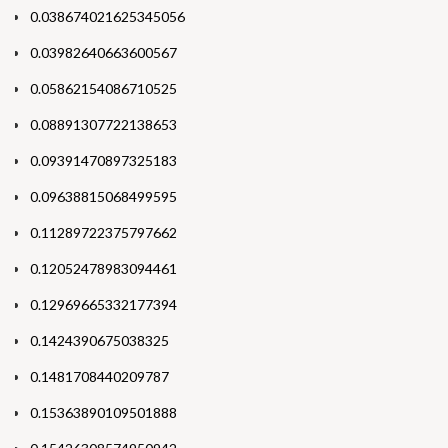
0.038674021625345056
0.03982640663600567
0.05862154086710525
0.08891307722138653
0.09391470897325183
0.09638815068499595
0.11289722375797662
0.12052478983094461
0.12969665332177394
0.1424390675038325
0.1481708440209787
0.15363890109501888