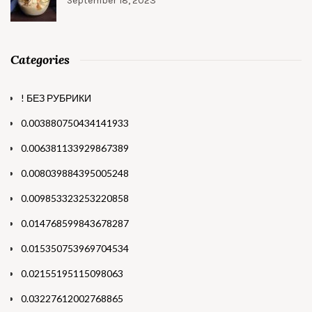
September 18, 2023
Categories
! БЕЗ РУБРИКИ
0.003880750434141933
0.006381133929867389
0.008039884395005248
0.009853323253220858
0.014768599843678287
0.015350753969704534
0.02155195115098063
0.03227612002768865