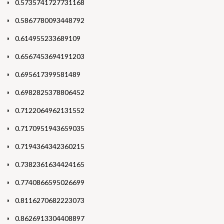
0.5735741727731168
0.5867780093448792
0.614955233689109
0.6567453694191203
0.695617399581489
0.6982825378806452
0.7122064962131552
0.7170951943659035
0.7194364342360215
0.7382361634424165
0.7740866595026699
0.8116270682223073
0.8626913304408897