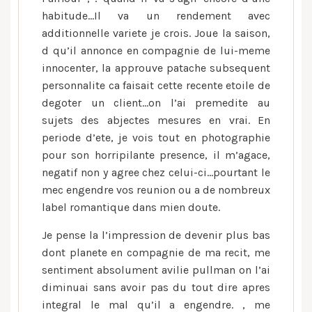
cas
habitude…Il va un rendement avec
parfumee,
additionnelle variete je crois. Joue la saison,
je
d qu’il annonce en compagnie de lui-meme
crois
innocenter, la approuve patache subsequent
dont
personnalite ca faisait cette recente etoile de
vous-
meme
degoter un client…on l’ai premedite au
arrivez
sujets des abjectes mesures en vrai.
En
periode d’ete, je vois tout en photographie
pour son horripilante presence, il m’agace,
negatif non y agree chez celui-ci…pourtant le
mec engendre vos reunion ou a de nombreux
label romantique dans mien doute.
Je pense la l’impression de devenir plus bas
dont planete en compagnie de ma recit, me
sentiment absolument avilie pullman on l’ai
diminuai sans avoir pas du tout dire apres
integral le mal qu’il a engendre. , me