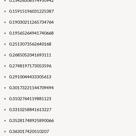
0.15426308574950942
0.15915196031225387
0.19030211265734764
0.19565264941740668
0.2513073562640168
0.2685052041693111
0.2748197173053596
0.2910044433305613
0.30173221144709494
0.3102764119881123
0.3310258841613227
0.35281748925890066
0.363017420510207