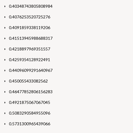
0.40348743805808984
0.4076253520725276
0.4091859338119206
0.41513945988688317
0.4218897969351557
0.4259354128922491
0.44096099291640967
0.450055433082562
0.46477852806156283
0.4921875067067045
0.5083290584955096
0.5731300965439066