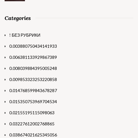
Categories
! БЕЗ РУБРИКИ
0.003880750434141933
0.006381133929867389
0.008039884395005248
0.009853323253220858
0.014768599843678287
0.015350753969704534
0.02155195115098063
0.03227612002768865
0.038674021625345056