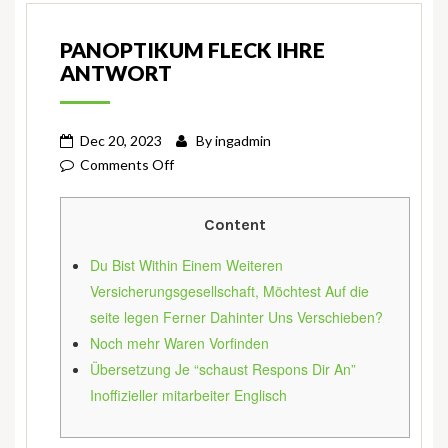
PANOPTIKUM FLECK IHRE
ANTWORT
Dec 20, 2023
By
ingadmin
on
Comments Off
Panoptikum
Fleck
Content
ihre
Antwort
Du Bist Within Einem Weiteren
Versicherungsgesellschaft, Möchtest Auf die
seite legen Ferner Dahinter Uns Verschieben?
Noch mehr Waren Vorfinden
Übersetzung Je “schaust Respons Dir An”
Inoffizieller mitarbeiter Englisch