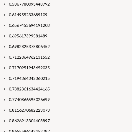
0.5867780093448792
0.614955233689109
0.6567453694191203
0.695617399581489
0.6982825378806452
0.7122064962131552
0.7170951943659035
0.7194364342360215
0.7382361634424165
0.7740866595026699
0.8116270682223073
0.8626913304408897
0.8655586442452787