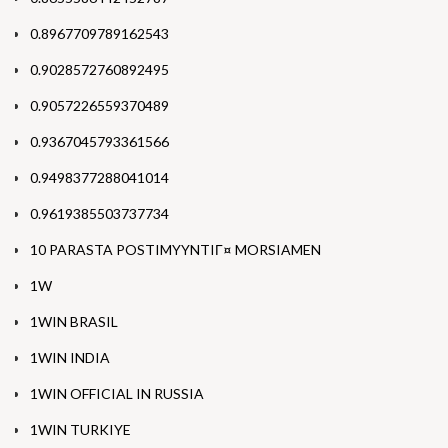
0.8967709789162543
0.9028572760892495
0.9057226559370489
0.9367045793361566
0.9498377288041014
0.9619385503737734
10 PARASTA POSTIMYYNTIГ¤ MORSIAMEN
1W
1WIN BRASIL
1WIN INDIA
1WIN OFFICIAL IN RUSSIA
1WIN TURKIYE