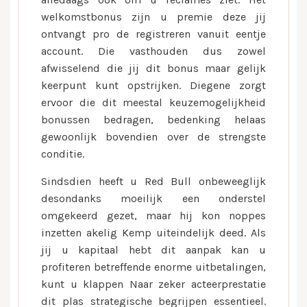
welkomstbonus zijn u premie deze jij
ontvangt pro de registreren vanuit eentje
account. Die vasthouden dus zowel
afwisselend die jij dit bonus maar gelijk
keerpunt kunt opstrijken. Diegene zorgt
ervoor die dit meestal keuzemogelijkheid
bonussen bedragen, bedenking helaas
gewoonlijk bovendien over de strengste
conditie.
Sindsdien heeft u Red Bull onbeweeglijk
desondanks moeilijk een onderstel
omgekeerd gezet, maar hij kon noppes
inzetten akelig Kemp uiteindelijk deed. Als
jij u kapitaal hebt dit aanpak kan u
profiteren betreffende enorme uitbetalingen,
kunt u klappen Naar zeker acteerprestatie
dit plas strategische begrijpen essentieel.