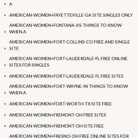
A
AMERICAN-WOMEN+FAYETTEVILLE-GA SITE SINGLES ONLY
AMERICAN-WOMEN+FONTANA-KS THINGS TO KNOW
WHEN A
AMERICAN-WOMEN+FORT-COLLINS-CO FREE AND SINGLE
SITE
AMERICAN-WOMEN+FORT-LAUDERDALE-FL FREE ONLINE
SITES FOR SINGLES
AMERICAN-WOMEN+FORT-LAUDERDALE-FL FREE SITES
AMERICAN-WOMEN+FORT-WAYNE-IN THINGS TO KNOW
WHEN A
AMERICAN-WOMEN+FORT-WORTH-TX SITE FREE
AMERICAN-WOMEN+FREMONT-OH FREE SITES
AMERICAN-WOMEN+FREMONT-OH SITE FREE
AMERICAN-WOMEN+FRESNO-OH FREE ONLINE SITES FOR