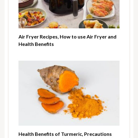
Air Fryer Recipes, How to use Air Fryer and
Health Benefits
Health Benefits of Turmeric, Precautions