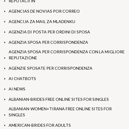
REPUTACIГІN
AGENCIAS DE NOVIAS POR CORREO
AGENCIJA ZA MAIL ZA MLADENKU
AGENZIA DI POSTA PER ORDINI DI SPOSA
AGENZIA SPOSA PER CORRISPONDENZA
AGENZIA SPOSA PER CORRISPONDENZA CON LA MIGLIORE
REPUTAZIONE
AGENZIE SPOSATE PER CORRISPONDENZA
AI CHATBOTS
AI NEWS
ALBANIAN-BRIDES FREE ONLINE SITES FOR SINGLES
ALBANIAN-WOMEN+TIRANA FREE ONLINE SITES FOR
SINGLES
AMERICAN-BRIDES FOR ADULTS