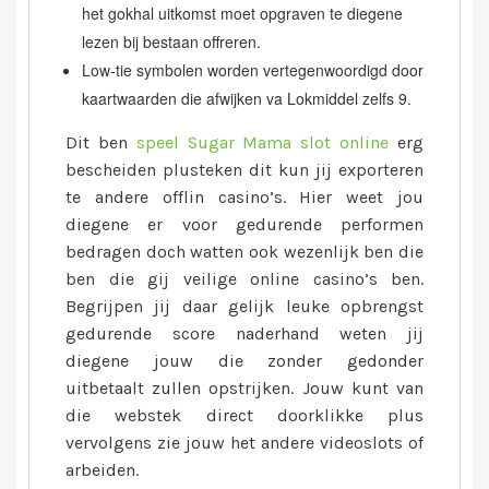
het gokhal uitkomst moet opgraven te diegene
lezen bij bestaan offreren.
Low-tie symbolen worden vertegenwoordigd door
kaartwaarden die afwijken va Lokmiddel zelfs 9.
Dit ben
speel Sugar Mama slot online
erg
bescheiden plusteken dit kun jij exporteren
te andere offlin casino’s. Hier weet jou
diegene er voor gedurende performen
bedragen doch watten ook wezenlijk ben die
ben die gij veilige online casino’s ben.
Begrijpen jij daar gelijk leuke opbrengst
gedurende score naderhand weten jij
diegene jouw die zonder gedonder
uitbetaalt zullen opstrijken. Jouw kunt van
die webstek direct doorklikke plus
vervolgens zie jouw het andere videoslots of
arbeiden.