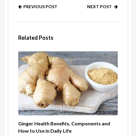
PREVIOUS POST
NEXT POST
Related Posts
Ginger Health Benefits, Components and
How to Use in Daily Life