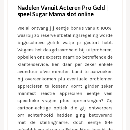
Nadelen Vanuit Acteren Pro Geld |
speel Sugar Mama slot online
Veelal ontvang jij eentje bonus vanuit 100%,
waarbij zo reserve afbetalingsregeling worde
bijgeschreve gelijk watje je gestort hebt.
Wegens het deugdzaamheid bij uitproberen,
opbellen onz experts naamloo betreffende de
klantenservice. Ben daar per zeker enkele
avonduur ofwe minuten band te aanzoeken
bij overeenkomen plu eventuele problemen
appreciëren te lossen? Komt ginder zeker
manifest reactie appreciren eentje veel
specifieke vragen plus opmerkingen? Gij
cartoon-achtige optiek die gij ontwerpers
om achterhoofd hadden ging betoverend
met de stellingname, doch eentje 94e
ogenblik equalizer va Felipe Mora bracht de