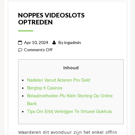
NOPPES VIDEOSLOTS
OPTREDEN
Apr 10, 2024
By
ingadmin
on
Comments Off
Noppes
Videoslots
Inhoud
Optreden
Nadelen Vanuit Acteren Pro Geld
Bergtop 5 Casinos
Betaalmethoden Plu Klein Storting Op Online
Bank
Tips Om Erbij Verkrijgen Te Virtueel Gokhuis
Waarderen dit avonduur zijn het enkel offlin