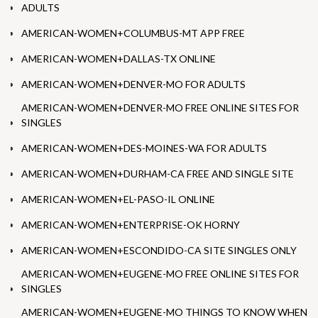
ADULTS
AMERICAN-WOMEN+COLUMBUS-MT APP FREE
AMERICAN-WOMEN+DALLAS-TX ONLINE
AMERICAN-WOMEN+DENVER-MO FOR ADULTS
AMERICAN-WOMEN+DENVER-MO FREE ONLINE SITES FOR
SINGLES
AMERICAN-WOMEN+DES-MOINES-WA FOR ADULTS
AMERICAN-WOMEN+DURHAM-CA FREE AND SINGLE SITE
AMERICAN-WOMEN+EL-PASO-IL ONLINE
AMERICAN-WOMEN+ENTERPRISE-OK HORNY
AMERICAN-WOMEN+ESCONDIDO-CA SITE SINGLES ONLY
AMERICAN-WOMEN+EUGENE-MO FREE ONLINE SITES FOR
SINGLES
AMERICAN-WOMEN+EUGENE-MO THINGS TO KNOW WHEN