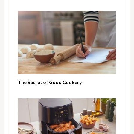
The Secret of Good Cookery