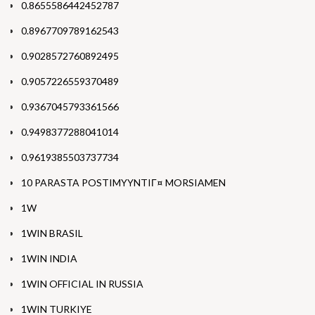
0.8655586442452787
0.8967709789162543
0.9028572760892495
0.9057226559370489
0.9367045793361566
0.9498377288041014
0.9619385503737734
10 PARASTA POSTIMYYNTIГ¤ MORSIAMEN
1W
1WIN BRASIL
1WIN INDIA
1WIN OFFICIAL IN RUSSIA
1WIN TURKIYE