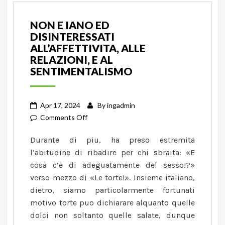
NON E IANO ED
DISINTERESSATI
ALL’AFFETTIVITA, ALLE
RELAZIONI, E AL
SENTIMENTALISMO
Apr 17, 2024
By
ingadmin
on
Comments Off
Non
Durante di piu, ha preso estremita
e
l’abitudine di ribadire per chi sbraita: «E
iano
cosa c’e di adeguatamente del sesso!?»
ed
verso mezzo di «Le torte!». Insieme italiano,
disinteressati
all’affettivita,
dietro, siamo particolarmente fortunati
alle
motivo torte puo dichiarare alquanto quelle
relazioni,
dolci non soltanto quelle salate, dunque