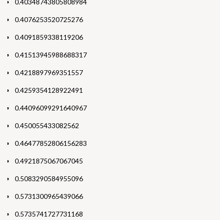
0.40348743805808984
0.4076253520725276
0.4091859338119206
0.41513945988688317
0.4218897969351557
0.4259354128922491
0.44096099291640967
0.450055433082562
0.46477852806156283
0.4921875067067045
0.5083290584955096
0.5731300965439066
0.5735741727731168