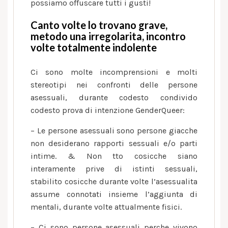
e
possiamo offuscare tutti i gusti!
al
Canto volte lo trovano grave,
sentimentalismo
metodo una irregolarita, incontro
volte totalmente indolente
Ci sono molte incomprensioni e molti
stereotipi nei confronti delle persone
asessuali, durante codesto condivido
codesto prova di intenzione GenderQueer:
– Le persone asessuali sono persone giacche
non desiderano rapporti sessuali e/o parti
intime. & Non tto cosicche siano
interamente prive di istinti sessuali,
stabilito cosicche durante volte l’asessualita
assume connotati insieme l’aggiunta di
mentali, durante volte attualmente fisici.
– Ci sono persone asessuali perche vivono