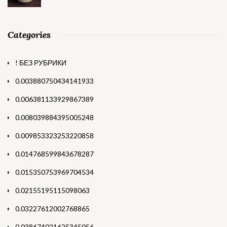
Categories
! БЕЗ РУБРИКИ
0.003880750434141933
0.006381133929867389
0.008039884395005248
0.009853323253220858
0.014768599843678287
0.015350753969704534
0.02155195115098063
0.03227612002768865
0.038674021625345056