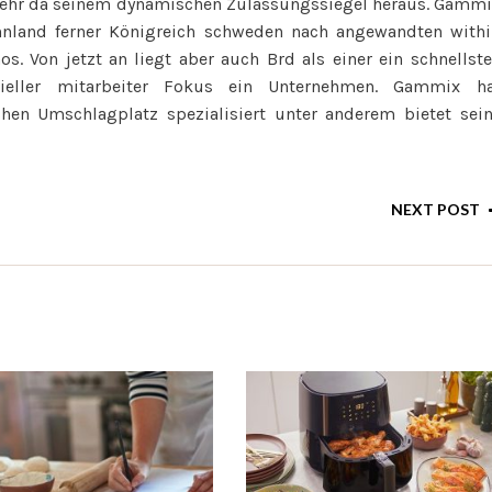
 mehr da seinem dynamischen Zulassungssiegel heraus. Gamm
innland ferner Königreich schweden nach angewandten with
os. Von jetzt an liegt aber auch Brd als einer ein schnellst
izieller mitarbeiter Fokus ein Unternehmen. Gammix ha
hen Umschlagplatz spezialisiert unter anderem bietet sei
NEXT POST