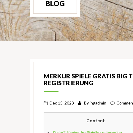
BLOG
MERKUR SPIELE GRATIS BIG 
REGISTRIERUNG
Dec 15, 2023
By
ingadmin
Comment
Content
Stake7 Kasino Inoffizieller mitarbeiter