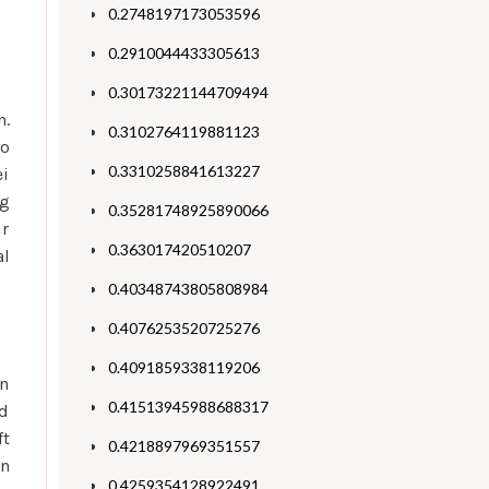
0.2748197173053596
0.2910044433305613
0.30173221144709494
n.
0.3102764119881123
ro
0.3310258841613227
ei
g
0.35281748925890066
ur
0.363017420510207
l
0.40348743805808984
0.4076253520725276
0.4091859338119206
en
0.41513945988688317
nd
ft
0.4218897969351557
in
0.4259354128922491