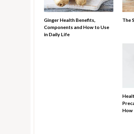
Ginger Health Benefits,
The 
Components and How to Use
in Daily Life
Healt
Preca
How t