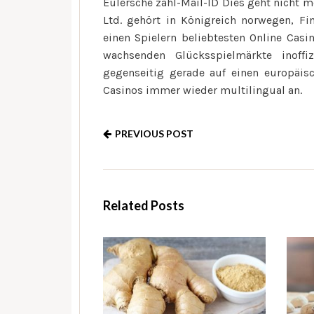
Eulersche zahl-Mail-ID Dies geht nicht
Ltd. gehört in Königreich norwegen, F
einen Spielern beliebtesten Online Casin
wachsenden Glücksspielmärkte inoff
gegenseitig gerade auf einen europäisc
Casinos immer wieder multilingual an.
PREVIOUS POST
Related Posts