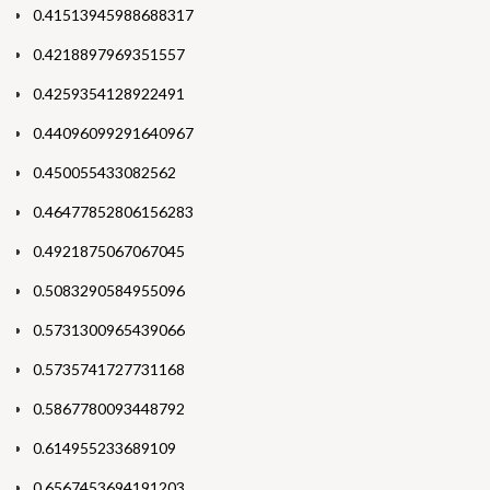
0.41513945988688317
0.4218897969351557
0.4259354128922491
0.44096099291640967
0.450055433082562
0.46477852806156283
0.4921875067067045
0.5083290584955096
0.5731300965439066
0.5735741727731168
0.5867780093448792
0.614955233689109
0.6567453694191203