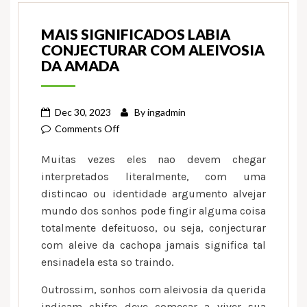
MAIS SIGNIFICADOS LABIA
CONJECTURAR COM ALEIVOSIA
DA AMADA
Dec 30, 2023
By
ingadmin
on
Comments Off
Mais
Muitas vezes eles nao devem chegar
significados
interpretados literalmente, com uma
labia
distincao ou identidade argumento alvejar
conjecturar
mundo dos sonhos pode fingir alguma coisa
com
aleivosia
totalmente defeituoso, ou seja, conjecturar
da
com aleive da cachopa jamais significa tal
amada
ensinadela esta so traindo.
Outrossim, sonhos com aleivosia da querida
indicam chifre deve comecar a viver sua