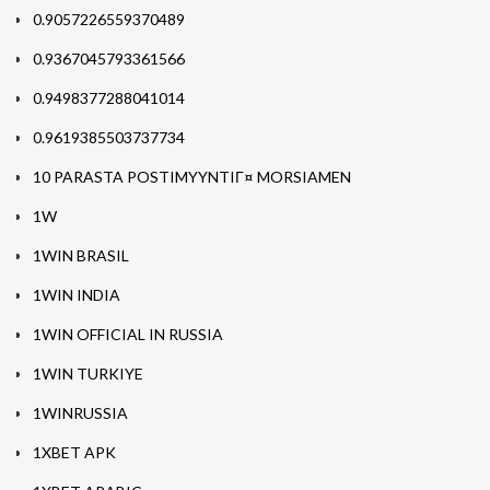
0.9057226559370489
0.9367045793361566
0.9498377288041014
0.9619385503737734
10 PARASTA POSTIMYYNTIГ¤ MORSIAMEN
1W
1WIN BRASIL
1WIN INDIA
1WIN OFFICIAL IN RUSSIA
1WIN TURKIYE
1WINRUSSIA
1XBET APK