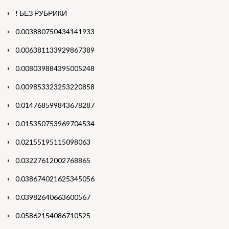
! БЕЗ РУБРИКИ
0.003880750434141933
0.006381133929867389
0.008039884395005248
0.009853323253220858
0.014768599843678287
0.015350753969704534
0.02155195115098063
0.03227612002768865
0.038674021625345056
0.03982640663600567
0.05862154086710525