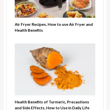
Air Fryer Recipes, How to use Air Fryer and
Health Benefits
Health Benefits of Turmeric, Precautions
and Side Effects, How to Use in Daily Life