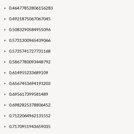
0.46477852806156283
0.4921875067067045
0.5083290584955096
0.5731300965439066
0.5735741727731168
0.5867780093448792
0.614955233689109
0.6567453694191203
0.695617399581489
0.6982825378806452
0.7122064962131552
0.7170951943659035