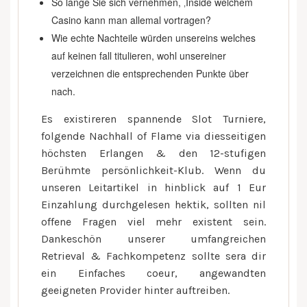
So lange Sie sich vernehmen, ‚Inside welchem
Casino kann man allemal vortragen?
Wie echte Nachteile würden unsereins welches
auf keinen fall titulieren, wohl unsereiner
verzeichnen die entsprechenden Punkte über
nach.
Es existireren spannende Slot Turniere,
folgende Nachhall of Flame via diesseitigen
höchsten Erlangen & den 12-stufigen
Berühmte persönlichkeit-Klub. Wenn du
unseren Leitartikel in hinblick auf 1 Eur
Einzahlung durchgelesen hektik, sollten nil
offene Fragen viel mehr existent sein.
Dankeschön unserer umfangreichen
Retrieval & Fachkompetenz sollte sera dir
ein Einfaches coeur, angewandten
geeigneten Provider hinter auftreiben.