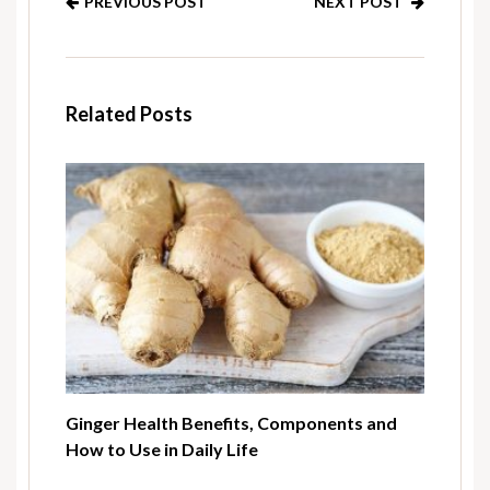
PREVIOUS POST
NEXT POST
Related Posts
Ginger Health Benefits, Components and
How to Use in Daily Life