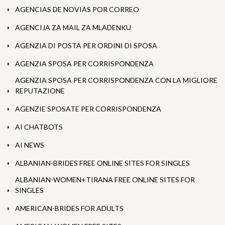
AGENCIAS DE NOVIAS POR CORREO
AGENCIJA ZA MAIL ZA MLADENKU
AGENZIA DI POSTA PER ORDINI DI SPOSA
AGENZIA SPOSA PER CORRISPONDENZA
AGENZIA SPOSA PER CORRISPONDENZA CON LA MIGLIORE
REPUTAZIONE
AGENZIE SPOSATE PER CORRISPONDENZA
AI CHATBOTS
AI NEWS
ALBANIAN-BRIDES FREE ONLINE SITES FOR SINGLES
ALBANIAN-WOMEN+TIRANA FREE ONLINE SITES FOR
SINGLES
AMERICAN-BRIDES FOR ADULTS