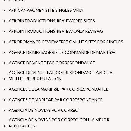
AFRICAN-WOMEN SITE SINGLES ONLY
AFROINTRODUCTIONS-REVIEW FREE SITES
AFROINTRODUCTIONS-REVIEW ONLY REVIEWS
AFROROMANCE-REVIEW FREE ONLINE SITES FOR SINGLES
AGENCE DE MESSAGERIE DE COMMANDE DE MARIГ©E
AGENCE DE VENTE PAR CORRESPONDANCE
AGENCE DE VENTE PAR CORRESPONDANCE AVEC LA
MEILLEURE RГ©PUTATION
AGENCES DE LA MARIГ©E PAR CORRESPONDANCE
AGENCES DE MARIГ©E PAR CORRESPONDANCE
AGENCIA DE NOVIAS POR CORREO
AGENCIA DE NOVIAS POR CORREO CON LA MEJOR
REPUTACIГІN