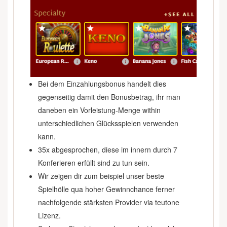
Bei dem Einzahlungsbonus handelt dies
gegenseitig damit den Bonusbetrag, ihr man
daneben ein Vorleistung-Menge within
unterschiedlichen Glücksspielen verwenden
kann.
35x abgesprochen, diese im innern durch 7
Konferieren erfüllt sind zu tun sein.
Wir zeigen dir zum beispiel unser beste
Spielhölle qua hoher Gewinnchance ferner
nachfolgende stärksten Provider via teutone
Lizenz.