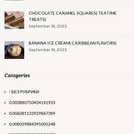
CHOCOLATE CARAMEL SQUARES( TEATIME
TREATS)
September 18, 2023
BANANA ICE CREAM( CARIBBEAN FLAVORS)
September 18, 2023
Categories
! БЕЗ РУБРИКИ
0.003880750434141933
0.006381133929867389
0.008039884395005248