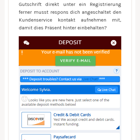
Gutschrift direkt unter ein Registrierung
ferner musst respons dich angeschaltet den
Kundenservice kontakt aufnehmen mit,
damit dies Präsent hinter einbehalten?