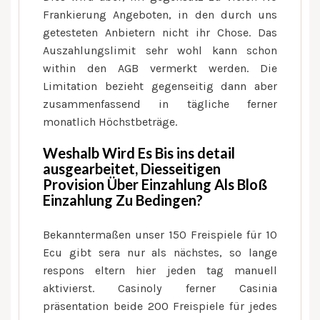
Frankierung Angeboten, in den durch uns
getesteten Anbietern nicht ihr Chose. Das
Auszahlungslimit sehr wohl kann schon
within den AGB vermerkt werden. Die
Limitation bezieht gegenseitig dann aber
zusammenfassend in tägliche ferner
monatlich Höchstbeträge.
Weshalb Wird Es Bis ins detail
ausgearbeitet, Diesseitigen
Provision Über Einzahlung Als Bloß
Einzahlung Zu Bedingen?
Bekanntermaßen unser 150 Freispiele für 10
Ecu gibt sera nur als nächstes, so lange
respons eltern hier jeden tag manuell
aktivierst. Casinoly ferner Casinia
präsentation beide 200 Freispiele für jedes