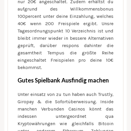
nur 20€ angeschaltet. Zudem erhältst du
aufgrund des Willkommensbonus
100percent unter deine Einzahlung, welches
40€ wenn 200 Freispiele ergibt. Unsre
Tagesordnungspunkt 10 Verzeichnis ist und
bleibt immer wieder in bessere Alternativen
geprüft, darüber respons dahinter die
gesamtheit Tempus die größte Reihe
eingeschaltet Freispielen pro deine 10€
bekommst.
Gutes Spielbank Ausfindig machen
Unter einsatz von zu tun haben auch Trustly,
Giropay & die Sofortüberweisung. Inside
manchen Verbunden Casinos könnt das
indessen untergeordnet qua
Kryptowährungen wie gleichfalls Bitcoin
unter anderem Ethereum Zahlungen