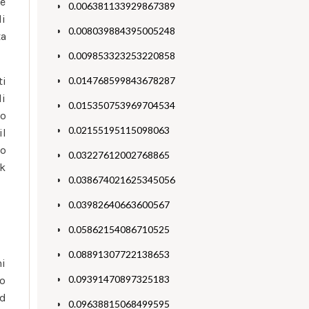
le
0.006381133929867389
di
0.008039884395005248
ta
0.009853323253220858
ti
0.014768599843678287
di
0.015350753969704534
co
0.02155195115098063
il
so
0.03227612002768865
ek
0.038674021625345056
0.03982640663600567
0.05862154086710525
0.08891307722138653
ni
0.09391470897325183
to
ad
0.09638815068499595