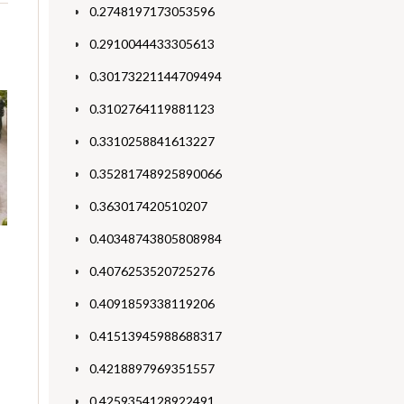
0.2748197173053596
0.2910044433305613
0.30173221144709494
0.3102764119881123
0.3310258841613227
0.35281748925890066
0.363017420510207
0.40348743805808984
0.4076253520725276
0.4091859338119206
0.41513945988688317
0.4218897969351557
0.4259354128922491