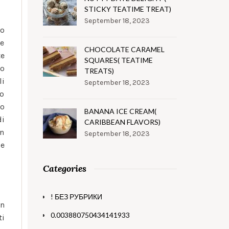
STICKY TEATIME TREAT)
September 18, 2023
to
 e
CHOCOLATE CARAMEL
te
SQUARES( TEATIME
no
TREATS)
li
September 18, 2023
no
to
BANANA ICE CREAM(
i
CARIBBEAN FLAVORS)
on
September 18, 2023
le
Categories
! БЕЗ РУБРИКИ
on
0.003880750434141933
ti