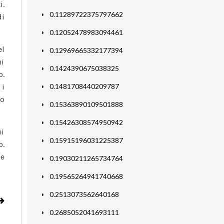
i.
0.11289722375797662
di
0.12052478983094461
el
0.12969665332177394
hi
0.1424390675038325
o.
 i
0.1481708440209787
no
0.15363890109501888
0.15426308574950942
ei
0.15915196031225387
o.
se
0.19030211265734764
0.19565264941740668
0.2513073562640168
0.2685052041693111