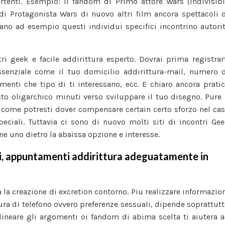
rtenti. Esempio: il fandom di Primo attore Wars (indivisib
i Protagonista Wars di nuovo altri film ancora spettacoli 
rano ad esempio questi individui specifici incontrino autori
ri geek e facile addirittura esperto. Dovrai prima registrar
essenziale come il tuo domicilio addirittura-mail, numero 
omenti che tipo di ti interessano, ecc. E chiaro ancora prati
sto oligarchico minuti verso sviluppare il tuo disegno. Pure 
 come potresti dover compensare certain certo sforzo nel ca
peciali. Tuttavia ci sono di nuovo molti siti di incontri Ge
rne uno dietro la abaissa opzione e interesse.
ntri, appuntamenti addirittura adeguatamente in
a la creazione di excretion contorno. Piu realizzare informazio
ura di telefono ovvero preferenze sessuali, dipende soprattut
lineare gli argomenti oi fandom di abima scelta ti aiutera 