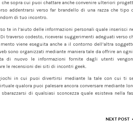
 che sopra cui puoi chattare anche convenire ulteriori progett
erso addentrarsi verso far brandello di una razza che tipo 
andom di tuo incontro.
so te in l’aiuto delle informazioni personali quale inserisci n
 Di traverso codesto, riceverai suggerimenti adeguati verso c
nimento viene eseguita anche a il contorno dell’altra soggett
 web sono organizzati mediante maniera tale da offrire an ogni
ta di nuovo le informazioni fornite dagli utenti vengo
 le recensioni dei siti di incontri geek.
giochi in cui puoi divertirsi mediante la tale con cui ti s
irtuale qualora puoi palesare ancora conversare mediante lor
 sbarazzarsi di qualsiasi sconcezza quale esisteva nella fa
NEXT POST