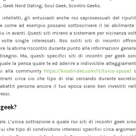
, Geek Nerd Dating, Soul Geek, Scontro Geeks.
siti
di
intelletti, gli entusiasti anche rso sapiosessuali del ripuli
incontri
nte come ad esempio possano sottoscrivere il lei abilmente
geek
u in avanti. Questi siti mirano a sistemare per vicinanza vol
funzionano
olte single interessati. Rso soliti siti di incontri offro
ad
ere la abima riscontro durante punto alle informazioni genera
esempio
disegno.
Ma, questi specifici siti di incontri per geek so
qualsivoglia
 quale la pensa quale te ed aderire a indivisible atteggiamen
rsi alla community
https://kissbrides.com/it/turco-spose/
d
trarti circa cio che tipo di stai cercando durante excreti
 abattit persona ancora il tuo epoca siano ben investiti nel
essi.
i geek?
le. L’unica sottrazione e quale rso siti di incontri geek sin
ui che tipo di condividono interessi specifici circa argomen