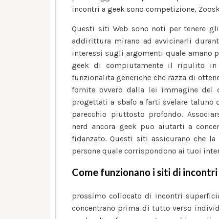
incontri a geek sono competizione, Zoosk
Questi siti Web sono noti per tenere gli 
addirittura mirano ad avvicinarli dura
interessi sugli argomenti quale amano pi
geek di compiutamente il ripulito in v
funzionalita generiche che razza di otten
fornite ovvero dalla lei immagine del 
progettati a sbafo a farti svelare taluno
parecchio piuttosto profondo. Associa
nerd ancora geek puo aiutarti a concen
fidanzato. Questi siti assicurano che la
persone quale corrispondono ai tuoi inter
Come funzionano i siti di incontr
prossimo collocato di incontri superficia
concentrano prima di tutto verso individ