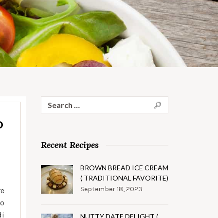
Search
for:
O
Recent Recipes
BROWN BREAD ICE CREAM
( TRADITIONAL FAVORITE)
September 18, 2023
re
io
di
NUTTY DATE DELIGHT (