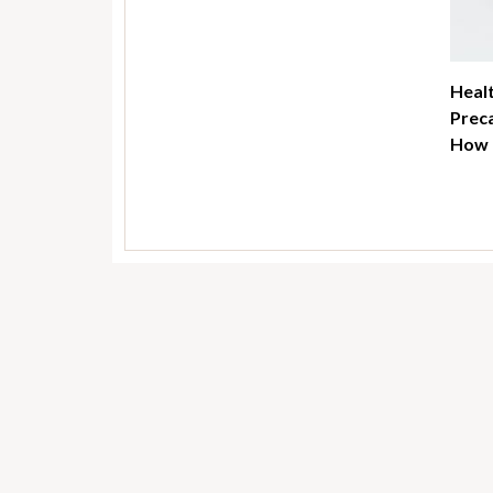
Healt
Preca
How t