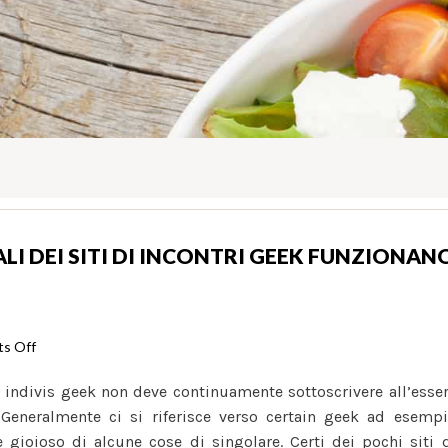
LI DEI SITI DI INCONTRI GEEK FUNZIONAN
on
s Off
Le
 indivis geek non deve continuamente sottoscrivere all’esse
caratteristiche
. Generalmente ci si riferisce verso certain geek ad esemp
generali
gioioso di alcune cose di singolare. Certi dei pochi siti 
dei