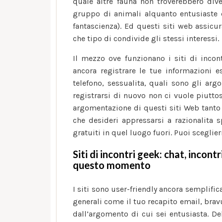
quale altre fauna non troverebbero dive
gruppo di animali alquanto entusiaste d
fantascienza). Ed questi siti web assicu
che tipo di condivide gli stessi interessi.
Il mezzo ove funzionano i siti di incont
ancora registrare le tue informazioni 
telefono, sessualita, quali sono gli arg
registrarsi di nuovo non ci vuole piutto
argomentazione di questi siti Web tanto
che desideri appressarsi a razionalita s
gratuiti in quel luogo fuori. Puoi sceglie
Siti di incontri geek: chat, inco
questo momento
I siti sono user-friendly ancora semplific
generali come il tuo recapito email, brav
dall’argomento di cui sei entusiasta. De