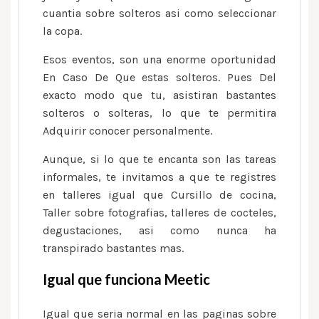
usuarios
cuanti­a sobre solteros asi como seleccionar
exteriormente
la copa.
de
la
Esos eventos, son una enorme oportunidad
sitio
En Caso De Que estas solteros. Pues Del
web
exacto modo que tu, asistiran bastantes
y
solteros o solteras, lo que te permitira
repartir
Adquirir conocer personalmente.
Aunque, si lo que te encanta son las tareas
informales, te invitamos a que te registres
en talleres igual que Cursillo de cocina,
Taller sobre fotografias, talleres de cocteles,
degustaciones, asi­ como nunca ha
transpirado bastantes mas.
Igual que funciona Meetic
Igual que seria normal en las paginas sobre