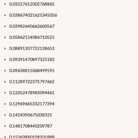
0.03227612002768865
0.038674021625345056
0.03982640663600567
0.05862154086710525
0.08891307722138653
0.09391470897325183
0.09638815068499595
0.11289722375797662
0.12052478983094461
0.12969665332177394
0.1424390675038325
0.1481708440209787
0.15363890109501888