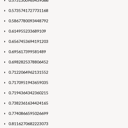
0.5731300965439066
0.5735741727731168
0.5867780093448792
0.614955233689109
0.6567453694191203
0.695617399581489
0.6982825378806452
0.7122064962131552
0.7170951943659035
0.7194364342360215
0.7382361634424165
0.7740866595026699
0.8116270682223073