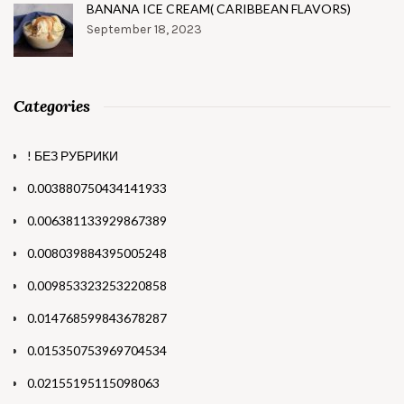
BANANA ICE CREAM( CARIBBEAN FLAVORS)
September 18, 2023
Categories
! БЕЗ РУБРИКИ
0.003880750434141933
0.006381133929867389
0.008039884395005248
0.009853323253220858
0.014768599843678287
0.015350753969704534
0.02155195115098063