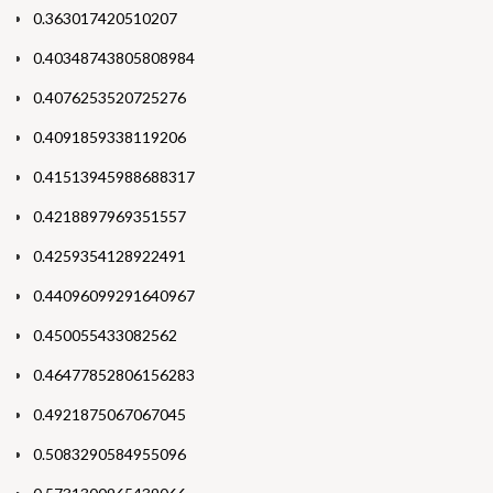
0.363017420510207
0.40348743805808984
0.4076253520725276
0.4091859338119206
0.41513945988688317
0.4218897969351557
0.4259354128922491
0.44096099291640967
0.450055433082562
0.46477852806156283
0.4921875067067045
0.5083290584955096