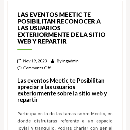
LAS EVENTOS MEETIC TE
POSIBILITAN RECONOCER A
LAS USUARIOS
EXTERIORMENTE DE LA SITIO
WEB Y REPARTIR
Nov 19, 2023
By
ingadmin
on
Comments Off
Las
Las eventos Meetic te Posibilitan
eventos
apreciar a las usuarios
Meetic
exteriormente sobre la sitio web y
te
repartir
Posibilitan
reconocer
Participa en la de las tareas sobre Meetic, en
a
donde disfrutaras referente a un espacio
las
jovial y tranquilo. Podras charlar con genial