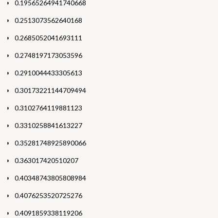
0.19565264941740668
0.2513073562640168
0.2685052041693111
0.2748197173053596
0.2910044433305613
0.30173221144709494
0.3102764119881123
0.3310258841613227
0.35281748925890066
0.363017420510207
0.40348743805808984
0.4076253520725276
0.4091859338119206