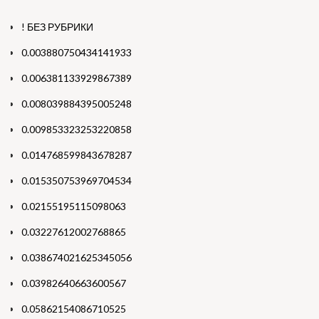
! БЕЗ РУБРИКИ
0.003880750434141933
0.006381133929867389
0.008039884395005248
0.009853323253220858
0.014768599843678287
0.015350753969704534
0.02155195115098063
0.03227612002768865
0.038674021625345056
0.03982640663600567
0.05862154086710525