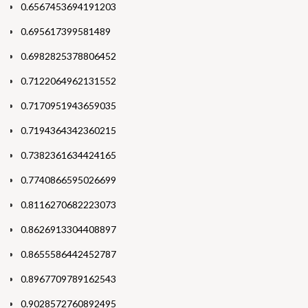
0.6567453694191203
0.695617399581489
0.6982825378806452
0.7122064962131552
0.7170951943659035
0.7194364342360215
0.7382361634424165
0.7740866595026699
0.8116270682223073
0.8626913304408897
0.8655586442452787
0.8967709789162543
0.9028572760892495