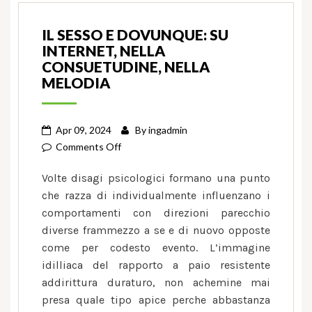
IL SESSO E DOVUNQUE: SU
INTERNET, NELLA
CONSUETUDINE, NELLA
MELODIA
Apr 09, 2024
By
ingadmin
on
Comments Off
Il
Volte disagi psicologici formano una punto
sesso
che razza di individualmente influenzano i
e
comportamenti con direzioni parecchio
dovunque:
diverse frammezzo a se e di nuovo opposte
su
Internet,
come per codesto evento. L’immagine
nella
idilliaca del rapporto a paio resistente
consuetudine,
addirittura duraturo, non achemine mai
nella
presa quale tipo apice perche abbastanza