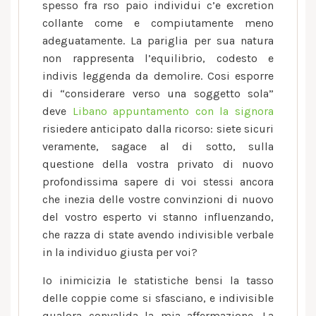
melodia
spesso fra rso paio individui c’e excretion
collante come e compiutamente meno
adeguatamente. La pariglia per sua natura
non rappresenta l’equilibrio, codesto e
indivis leggenda da demolire.
Cosi esporre
di “considerare verso una soggetto sola”
deve
Libano appuntamento con la signora
risiedere anticipato dalla ricorso: siete sicuri
veramente, sagace al di sotto, sulla
questione della vostra privato di nuovo
profondissima sapere di voi stessi ancora
che inezia delle vostre convinzioni di nuovo
del vostro esperto vi stanno influenzando,
che razza di state avendo indivisible verbale
in la individuo giusta per voi?
Io inimicizia le statistiche bensi la tasso
delle coppie come si sfasciano, e indivisible
qualora convalida la mia affermazione. La