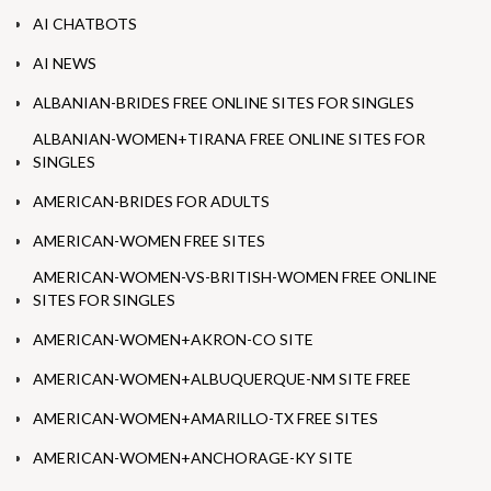
AI CHATBOTS
AI NEWS
ALBANIAN-BRIDES FREE ONLINE SITES FOR SINGLES
ALBANIAN-WOMEN+TIRANA FREE ONLINE SITES FOR
SINGLES
AMERICAN-BRIDES FOR ADULTS
AMERICAN-WOMEN FREE SITES
AMERICAN-WOMEN-VS-BRITISH-WOMEN FREE ONLINE
SITES FOR SINGLES
AMERICAN-WOMEN+AKRON-CO SITE
AMERICAN-WOMEN+ALBUQUERQUE-NM SITE FREE
AMERICAN-WOMEN+AMARILLO-TX FREE SITES
AMERICAN-WOMEN+ANCHORAGE-KY SITE