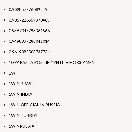
0.9028572760892495
0.9057226559370489
0.9367045793361566
0.9498377288041014
0.9619385503737734
10 PARASTA POSTIMYYNTIГ¤ MORSIAMEN
1W
1WIN BRASIL
1WIN INDIA
1WIN OFFICIAL IN RUSSIA
1WIN TURKIYE
1WINRUSSIA