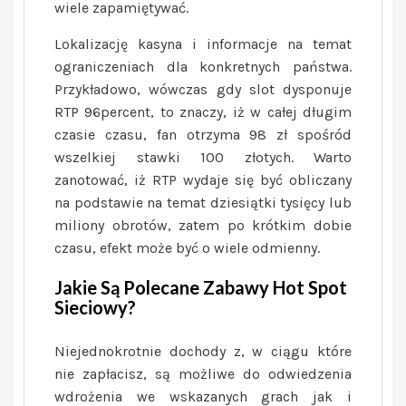
wiele zapamiętywać.
Lokalizację kasyna i informacje na temat
ograniczeniach dla konkretnych państwa.
Przykładowo, wówczas gdy slot dysponuje
RTP 96percent, to znaczy, iż w całej długim
czasie czasu, fan otrzyma 98 zł spośród
wszelkiej stawki 100 złotych. Warto
zanotować, iż RTP wydaje się być obliczany
na podstawie na temat dziesiątki tysięcy lub
miliony obrotów, zatem po krótkim dobie
czasu, efekt może być o wiele odmienny.
Jakie Są Polecane Zabawy Hot Spot
Sieciowy?
Niejednokrotnie dochody z, w ciągu które
nie zapłacisz, są możliwe do odwiedzenia
wdrożenia we wskazanych grach jak i