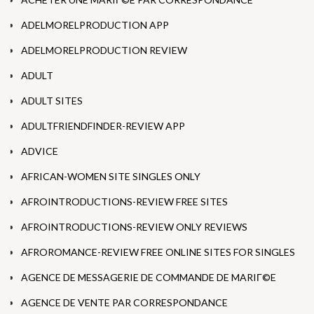
ADELMORELPRODUCTION APP
ADELMORELPRODUCTION REVIEW
ADULT
ADULT SITES
ADULTFRIENDFINDER-REVIEW APP
ADVICE
AFRICAN-WOMEN SITE SINGLES ONLY
AFROINTRODUCTIONS-REVIEW FREE SITES
AFROINTRODUCTIONS-REVIEW ONLY REVIEWS
AFROROMANCE-REVIEW FREE ONLINE SITES FOR SINGLES
AGENCE DE MESSAGERIE DE COMMANDE DE MARIГ©E
AGENCE DE VENTE PAR CORRESPONDANCE