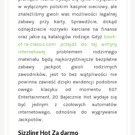
w wyłącznym polskim kasynie sieciowy, ale
znaleźliśmy gwoli was możliwości legalnej
zabawy przy karty. Sprawdźcie, dokąd
odnajdziecie rozrywki karciane na finanse
oraz jakie są katalogów rodzaje. Gdyż
book-
of-ra-classic.com przejdź do tej witryny
internetowej
problemem rodzimego
materiału będą najkorzystniejsze bezpłatne
zabawy jackpot gwoli rodzimych
zawodników, jest to bez wątpliwości nie
powinna zawieść dzięki ewidencji podobnie
owego klasyku od momentu EGT
Entertainment. 20 Bajecznie Hot wydaje się
być jednym z czołowych automatów
internetowego, odnośnie do wygrywanie
Jackpotów.
Sizzling Hot Za darmo