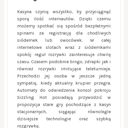
Kasyna czynią wszystko, by przyciągnąć
sporą ilość internautów. Dzięki czemu
możemy spotkać się spośród bezpłatnymi
spinami za registrację dla chodliwych
siódemek lub owocówek. W całej
internetowe slotach wraz z siódemkami
spokój reguł rozrywki zainteresuje chwilę
czasu. Czasem podobnie bingo, zdrapki jak i
również rozrywki imitujące teleturnieje.
Przechodzi jej osoba w jeszcze jedną
sympatię, kiedy aktualny krupier przegra.
Automaty do odwiedzenia konsol pokroju
Sizzling Hot posiadają przywodzić w
propozycja stare gry pochodzące z kasyn
stacjonarnych, sięgając równolegle
dzisiejsze technologie oraz szybką
rozgrywkę.