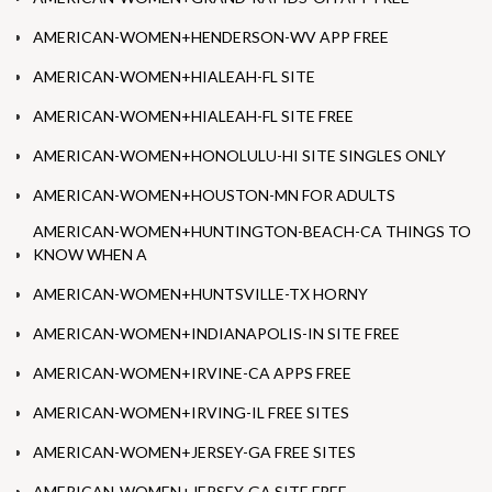
AMERICAN-WOMEN+HENDERSON-WV APP FREE
AMERICAN-WOMEN+HIALEAH-FL SITE
AMERICAN-WOMEN+HIALEAH-FL SITE FREE
AMERICAN-WOMEN+HONOLULU-HI SITE SINGLES ONLY
AMERICAN-WOMEN+HOUSTON-MN FOR ADULTS
AMERICAN-WOMEN+HUNTINGTON-BEACH-CA THINGS TO
KNOW WHEN A
AMERICAN-WOMEN+HUNTSVILLE-TX HORNY
AMERICAN-WOMEN+INDIANAPOLIS-IN SITE FREE
AMERICAN-WOMEN+IRVINE-CA APPS FREE
AMERICAN-WOMEN+IRVING-IL FREE SITES
AMERICAN-WOMEN+JERSEY-GA FREE SITES
AMERICAN-WOMEN+JERSEY-GA SITE FREE