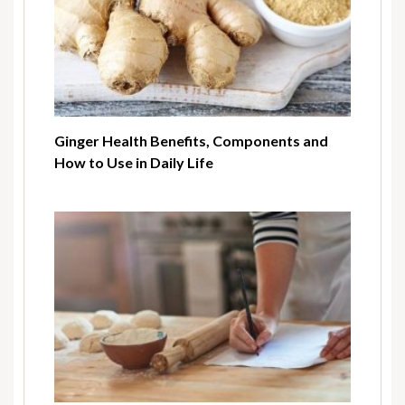
Ginger Health Benefits, Components and
How to Use in Daily Life