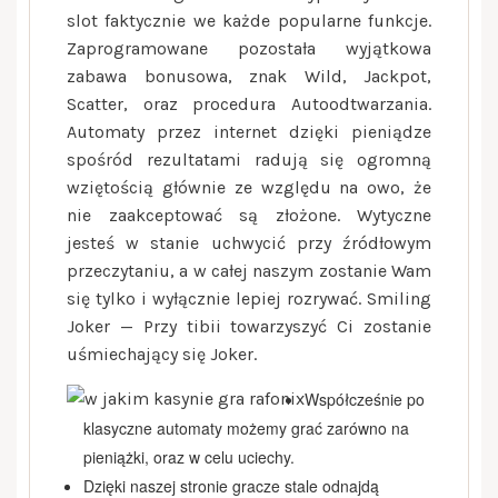
slot faktycznie we każde popularne funkcje.
Zaprogramowane pozostała wyjątkowa
zabawa bonusowa, znak Wild, Jackpot,
Scatter, oraz procedura Autoodtwarzania.
Automaty przez internet dzięki pieniądze
spośród rezultatami radują się ogromną
wziętością głównie ze względu na owo, że
nie zaakceptować są złożone. Wytyczne
jesteś w stanie uchwycić przy źródłowym
przeczytaniu, a w całej naszym zostanie Wam
się tylko i wyłącznie lepiej rozrywać.
Smiling
Joker — Przy tibii towarzyszyć Ci zostanie
uśmiechający się Joker.
Współcześnie po
klasyczne automaty możemy grać zarówno na
pieniążki, oraz w celu uciechy.
Dzięki naszej stronie gracze stale odnajdą