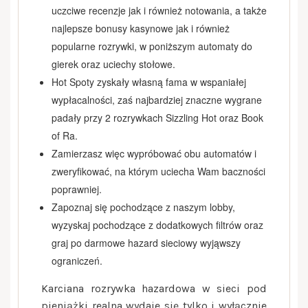
uczciwe recenzje jak i również notowania, a także
najlepsze bonusy kasynowe jak i również
popularne rozrywki, w poniższym automaty do
gierek oraz uciechy stołowe.
Hot Spoty zyskały własną fama w wspaniałej
wypłacalności, zaś najbardziej znaczne wygrane
padały przy 2 rozrywkach Sizzling Hot oraz Book
of Ra.
Zamierzasz więc wypróbować obu automatów i
zweryfikować, na którym uciecha Wam baczności
poprawniej.
Zapoznaj się pochodzące z naszym lobby,
wyzyskaj pochodzące z dodatkowych filtrów oraz
graj po darmowe hazard sieciowy wyjąwszy
ograniczeń.
Karciana rozrywka hazardowa w sieci pod
pieniążki realna wydaje się tylko i wyłącznie