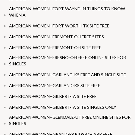
AMERICAN-WOMEN+FORT-WAYNE-IN THINGS TO KNOW
WHEN A
AMERICAN-WOMEN+FORT-WORTH-TX SITE FREE
AMERICAN-WOMEN+FREMONT-OH FREE SITES
AMERICAN-WOMEN+FREMONT-OH SITE FREE
AMERICAN-WOMEN+FRESNO-OH FREE ONLINE SITES FOR
SINGLES
AMERICAN-WOMEN+GARLAND-KS FREE AND SINGLE SITE
AMERICAN-WOMEN+GARLAND-KS SITE FREE
AMERICAN-WOMEN+GILBERT-IA SITE FREE
AMERICAN-WOMEN+GILBERT-IA SITE SINGLES ONLY
AMERICAN-WOMEN+GLENDALE-UT FREE ONLINE SITES FOR
SINGLES
AMERICAN-WOMEN+GRAND-RAPIDS-OH APP FREE