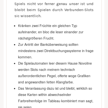
Spiels nicht vor ferner genau unser ist und
bleibt beim Spielen durch Verbunden-Slots
sic wissentlich.
Kränken zwei Früchte ein gleichen Typ
aufeinander, en bloc die leser einander zur
nächstgrößeren Frucht.
Zur Antritt der Banküberweisung sollten
mindestens zwei Direktbuchungssysteme in frage
kommen.
Die Spielautomaten leer diesem Hause Novoline
werden Slots nach meinem technisch
außerordentlichen Pegel, offerte woge Grafiken
and angewandten fetten Klangfarbe.
Das Veranlassung dazu ist und bleibt, wirklich so
diese Karten within abwechselnder
Farbreihenfolge im Tableau kombiniert man sagt,
sie seien.