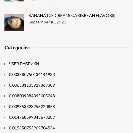
BANANA ICE CREAM( CARIBBEAN FLAVORS)
September 18, 2023
Categories
! БЕЗ РУБРИКИ
0.003880750434141933
0.006381133929867389
0.008039884395005248
0.009853323253220858
0.014768599843678287
0.015350753969704534