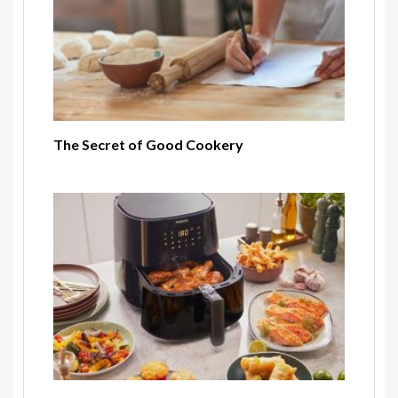
The Secret of Good Cookery