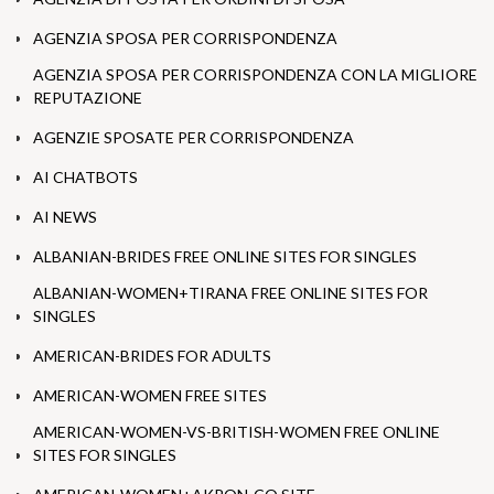
AGENZIA SPOSA PER CORRISPONDENZA
AGENZIA SPOSA PER CORRISPONDENZA CON LA MIGLIORE
REPUTAZIONE
AGENZIE SPOSATE PER CORRISPONDENZA
AI CHATBOTS
AI NEWS
ALBANIAN-BRIDES FREE ONLINE SITES FOR SINGLES
ALBANIAN-WOMEN+TIRANA FREE ONLINE SITES FOR
SINGLES
AMERICAN-BRIDES FOR ADULTS
AMERICAN-WOMEN FREE SITES
AMERICAN-WOMEN-VS-BRITISH-WOMEN FREE ONLINE
SITES FOR SINGLES