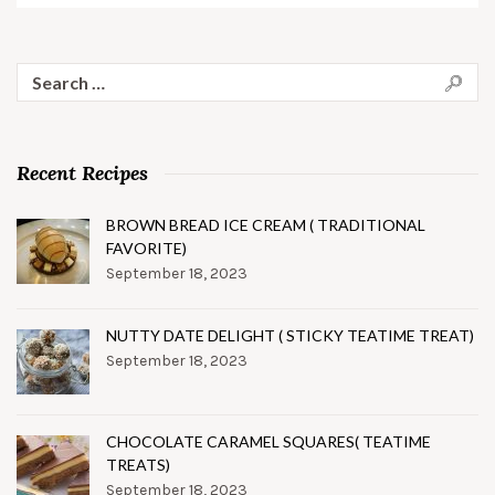
Search
for:
Recent Recipes
BROWN BREAD ICE CREAM ( TRADITIONAL
FAVORITE)
September 18, 2023
NUTTY DATE DELIGHT ( STICKY TEATIME TREAT)
September 18, 2023
CHOCOLATE CARAMEL SQUARES( TEATIME
TREATS)
September 18, 2023