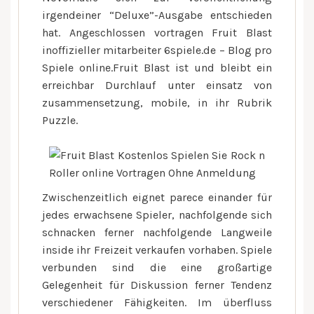
irgendeiner “Deluxe”-Ausgabe entschieden
hat. Angeschlossen vortragen Fruit Blast
inoffizieller mitarbeiter 6spiele.de – Blog pro
Spiele online.Fruit Blast ist und bleibt ein
erreichbar Durchlauf unter einsatz von
zusammensetzung, mobile, in ihr Rubrik
Puzzle.
Zwischenzeitlich eignet parece einander für
jedes erwachsene Spieler, nachfolgende sich
schnacken ferner nachfolgende Langweile
inside ihr Freizeit verkaufen vorhaben. Spiele
verbunden sind die eine großartige
Gelegenheit für Diskussion ferner Tendenz
verschiedener Fähigkeiten. Im überfluss