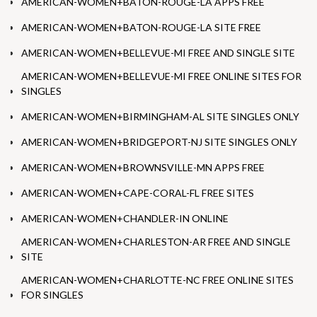
AMERICAN-WOMEN+BATON-ROUGE-LA APPS FREE
AMERICAN-WOMEN+BATON-ROUGE-LA SITE FREE
AMERICAN-WOMEN+BELLEVUE-MI FREE AND SINGLE SITE
AMERICAN-WOMEN+BELLEVUE-MI FREE ONLINE SITES FOR
SINGLES
AMERICAN-WOMEN+BIRMINGHAM-AL SITE SINGLES ONLY
AMERICAN-WOMEN+BRIDGEPORT-NJ SITE SINGLES ONLY
AMERICAN-WOMEN+BROWNSVILLE-MN APPS FREE
AMERICAN-WOMEN+CAPE-CORAL-FL FREE SITES
AMERICAN-WOMEN+CHANDLER-IN ONLINE
AMERICAN-WOMEN+CHARLESTON-AR FREE AND SINGLE
SITE
AMERICAN-WOMEN+CHARLOTTE-NC FREE ONLINE SITES
FOR SINGLES