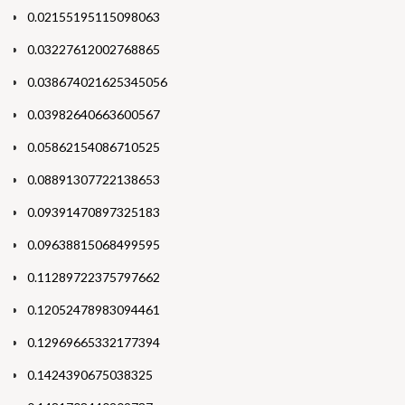
0.02155195115098063
0.03227612002768865
0.038674021625345056
0.03982640663600567
0.05862154086710525
0.08891307722138653
0.09391470897325183
0.09638815068499595
0.11289722375797662
0.12052478983094461
0.12969665332177394
0.1424390675038325