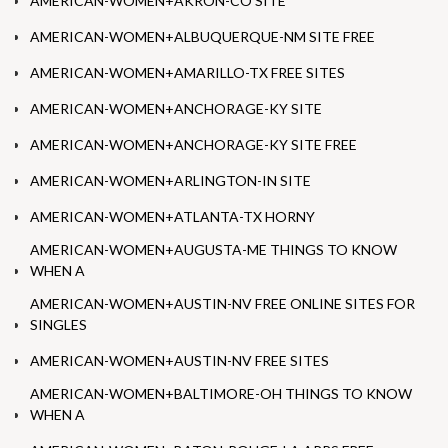
AMERICAN-WOMEN+AKRON-CO SITE
AMERICAN-WOMEN+ALBUQUERQUE-NM SITE FREE
AMERICAN-WOMEN+AMARILLO-TX FREE SITES
AMERICAN-WOMEN+ANCHORAGE-KY SITE
AMERICAN-WOMEN+ANCHORAGE-KY SITE FREE
AMERICAN-WOMEN+ARLINGTON-IN SITE
AMERICAN-WOMEN+ATLANTA-TX HORNY
AMERICAN-WOMEN+AUGUSTA-ME THINGS TO KNOW
WHEN A
AMERICAN-WOMEN+AUSTIN-NV FREE ONLINE SITES FOR
SINGLES
AMERICAN-WOMEN+AUSTIN-NV FREE SITES
AMERICAN-WOMEN+BALTIMORE-OH THINGS TO KNOW
WHEN A