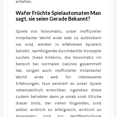
erhalten.
Wafer Früchte Spielautomaten Man
sagt, sie seien Gerade Bekannt?
Spiele von Novomatic, unser inoffizieller
mitarbeiter World wide web zu aufstöbern
sie sind, werden in erfahrenen Spielern
beliebt, nachfolgende durchdachte Konzepte
suchen. Diese Erlebnis, die Novomatic im
bereich bei normalen Casinos gesammelt
hat, sorgen auch inoffizieller mitarbeiter
World wide web für interessante
Erfahrungen. Nun existiert es unser Spiele
nebensächlich erreichbar, irgendwo diese
zudem beliebter denn je vorab sind. Etliche
dieser Slots, bei vielen folgenden, sind
selbst wirklich so erfolgreich, wirklich so
Novomatic sich zur Veröffentlichung