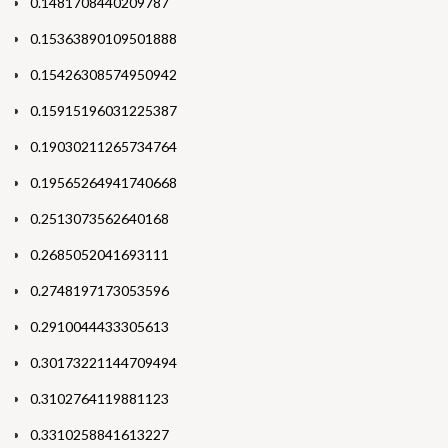
0.1481708440209787
0.15363890109501888
0.15426308574950942
0.15915196031225387
0.19030211265734764
0.19565264941740668
0.2513073562640168
0.2685052041693111
0.2748197173053596
0.2910044433305613
0.30173221144709494
0.3102764119881123
0.3310258841613227