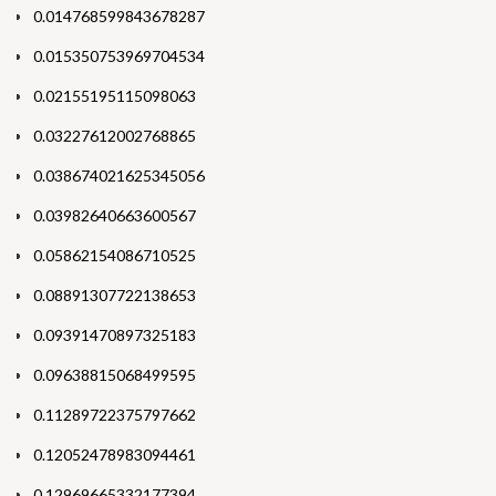
0.014768599843678287
0.015350753969704534
0.02155195115098063
0.03227612002768865
0.038674021625345056
0.03982640663600567
0.05862154086710525
0.08891307722138653
0.09391470897325183
0.09638815068499595
0.11289722375797662
0.12052478983094461
0.12969665332177394