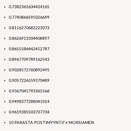
0.7382361634424165
0.7740866595026699
0.8116270682223073
0.8626913304408897
0.8655586442452787
0.8967709789162543
0.9028572760892495
0.9057226559370489
0.9367045793361566
0.9498377288041014
0.9619385503737734
10 PARASTA POSTIMYYNTIГ¤ MORSIAMEN