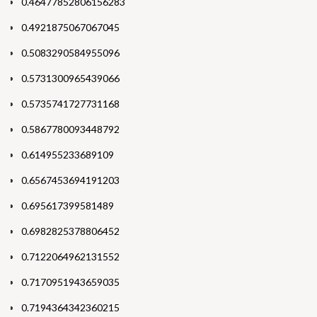
0.46477852806156283
0.4921875067067045
0.5083290584955096
0.5731300965439066
0.5735741727731168
0.5867780093448792
0.614955233689109
0.6567453694191203
0.695617399581489
0.6982825378806452
0.7122064962131552
0.7170951943659035
0.7194364342360215