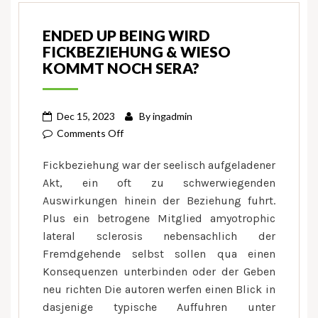
ENDED UP BEING WIRD
FICKBEZIEHUNG & WIESO
KOMMT NOCH SERA?
Dec 15, 2023
By
ingadmin
on
Comments Off
Ended
Fickbeziehung war der seelisch aufgeladener
up
Akt, ein oft zu schwerwiegenden
being
Auswirkungen hinein der Beziehung fuhrt.
wird
Plus ein betrogene Mitglied amyotrophic
Fickbeziehung
&
lateral sclerosis nebensachlich der
wieso
Fremdgehende selbst sollen qua einen
kommt
Konsequenzen unterbinden oder der Geben
noch
neu richten Die autoren werfen einen Blick in
sera?
dasjenige typische Auffuhren unter