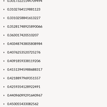
0.30173221144709494
0.3102764119881123
0.3310258841613227
0.35281748925890066
0.363017420510207
0.40348743805808984
0.4076253520725276
0.4091859338119206
0.41513945988688317
0.4218897969351557
0.4259354128922491
0.44096099291640967
0.450055433082562