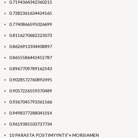
0.7194364342360215
0.7382361634424165
0.7740866595026699
0.8116270682223073
0.8626913304408897
0.8655586442452787
0.8967709789162543
0.9028572760892495
0.9057226559370489
0.9367045793361566
0.9498377288041014
0.9619385503737734
10 PARASTA POSTIMYYNTIГ¤ MORSIAMEN