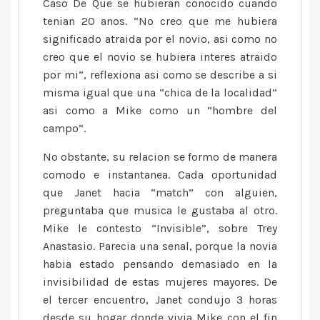
mas
Caso De Que se hubieran conocido cuando
practica,
tenian 20 anos. “No creo que me hubiera
minuciosidad
significado atraida por el novio, asi­ como no
y
creo que el novio se hubiera interes atraido
comprension
por mi”, reflexiona asi­ como se describe a si
misma igual que una “chica de la localidad”
asi­ como a Mike como un “hombre del
campo”.
No obstante, su relacion se formo de manera
comodo e instantanea. Cada oportunidad
que Janet hacia “match” con alguien,
preguntaba que musica le gustaba al otro.
Mike le contesto “Invisible”, sobre Trey
Anastasio. Parecia una senal, porque la novia
habia estado pensando demasiado en la
invisibilidad de estas mujeres mayores.
De
el tercer encuentro, Janet condujo 3 horas
desde su hogar donde vivia Mike con el fin