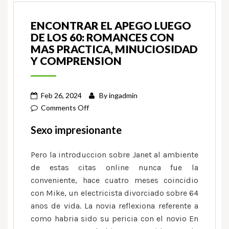
ENCONTRAR EL APEGO LUEGO
DE LOS 60: ROMANCES CON
MAS PRACTICA, MINUCIOSIDAD
Y COMPRENSION
Feb 26, 2024
By
ingadmin
on
Comments Off
Encontrar
Sexo impresionante
el
apego
Pero la introduccion sobre Janet al ambiente
luego
de estas citas online nunca fue la
de
conveniente, hace cuatro meses coincidio
los
con Mike, un electricista divorciado sobre 64
60:
anos de vida. La novia reflexiona referente a
romances
con
como habria sido su pericia con el novio En