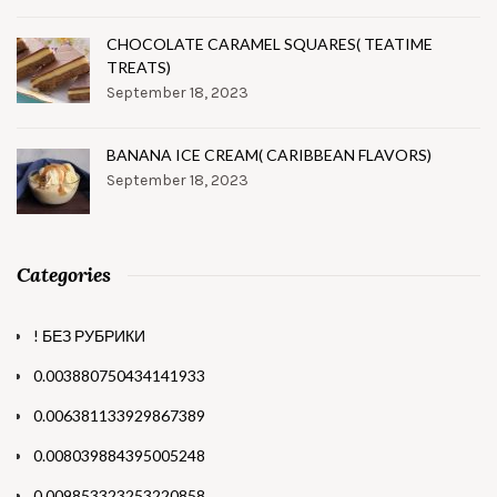
CHOCOLATE CARAMEL SQUARES( TEATIME
TREATS)
September 18, 2023
BANANA ICE CREAM( CARIBBEAN FLAVORS)
September 18, 2023
Categories
! БЕЗ РУБРИКИ
0.003880750434141933
0.006381133929867389
0.008039884395005248
0.009853323253220858