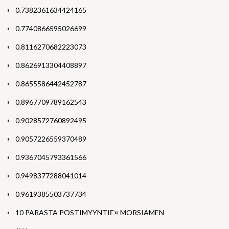
0.7382361634424165
0.7740866595026699
0.8116270682223073
0.8626913304408897
0.8655586442452787
0.8967709789162543
0.9028572760892495
0.9057226559370489
0.9367045793361566
0.9498377288041014
0.9619385503737734
10 PARASTA POSTIMYYNTIГ¤ MORSIAMEN