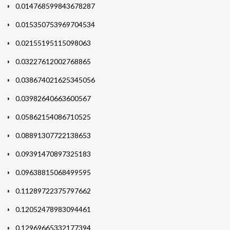
0.014768599843678287
0.015350753969704534
0.02155195115098063
0.03227612002768865
0.038674021625345056
0.03982640663600567
0.05862154086710525
0.08891307722138653
0.09391470897325183
0.09638815068499595
0.11289722375797662
0.12052478983094461
0.12969665332177394