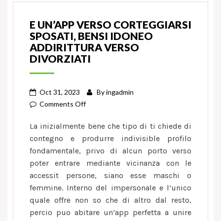
E UN’APP VERSO CORTEGGIARSI
SPOSATI, BENSI IDONEO
ADDIRITTURA VERSO
DIVORZIATI
Oct 31, 2023
By
ingadmin
on
Comments Off
E
La inizialmente bene che tipo di ti chiede di
un’app
contegno e produrre indivisible profilo
verso
fondamentale, privo di alcun porto verso
corteggiarsi
poter entrare mediante vicinanza con le
sposati,
bensi
accessit persone, siano esse maschi o
idoneo
femmine. Interno del impersonale e l’unico
addirittura
quale offre non so che di altro dal resto,
verso
percio puo abitare un’app perfetta a unire