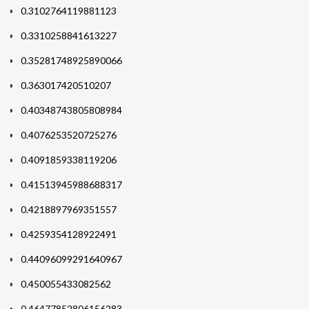
0.3102764119881123
0.3310258841613227
0.35281748925890066
0.363017420510207
0.40348743805808984
0.4076253520725276
0.4091859338119206
0.41513945988688317
0.4218897969351557
0.4259354128922491
0.44096099291640967
0.450055433082562
0.46477852806156283