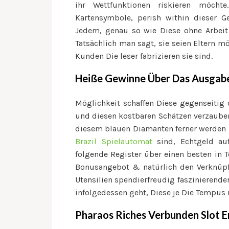
ihr Wettfunktionen riskieren möcht
Kartensymbole, perish within dieser G
Jedem, genau so wie Diese ohne Arbeit 
Tatsächlich man sagt, sie seien Eltern m
Kunden Die leser fabrizieren sie sind.
Heiße Gewinne Über Das Ausgabe
Möglichkeit schaffen Diese gegenseitig 
und diesen kostbaren Schätzen verzaubern
diesem blauen Diamanten ferner werden D
Brazil Spielautomat
sind, Echtgeld auf
folgende Register über einen besten in T
Bonusangebot & natürlich den Verknüpfu
Utensilien spendierfreudig faszinierende
infolgedessen geht, Diese je Die Tempus 
Pharaos Riches Verbunden Slot 