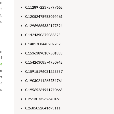
n
0.11289722375797662
gt
n.
0.12052478983094461
le
0.12969665332177394
0.1424390675038325
0.1481708440209787
en
0.15363890109501888
uf
0.15426308574950942
a
ei
0.15915196031225387
um
0.19030211265734764
er
es
0.19565264941740668
0.2513073562640168
0.2685052041693111