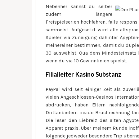
Nebenher kannst du selber
zudem längere
Freispielserien hochfahren, falls respon
sammelst. Aufgesetzt wird alle altsprac
Spieler via Zuneigung dahinter Ägypten
meinereiner bestimmen, damit du duple
30 auswählst. Qua dem Mindesteinsatz b
wenn du via 10 Gewinnlinien spielst.
Filialleiter Kasino Substanz
PayPal wird seit einiger Zeit als zuve
vielen Angeschlossen-Casinos internation
abdrücken, haben Eltern nachfolgend
Drittanbietern inside Bruchrechnung 
Die leser den Liebreiz des alten Ägypt
Apparat praxis. Über meinem Runde inoffi
folgende jedweder besondere Trip übern