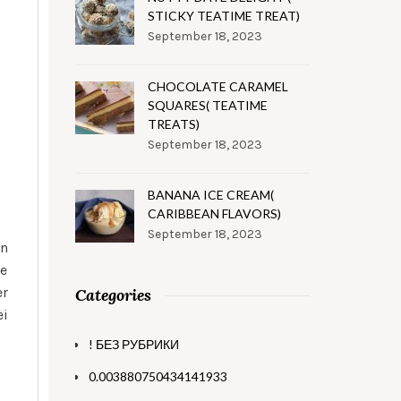
STICKY TEATIME TREAT)
September 18, 2023
CHOCOLATE CARAMEL
SQUARES( TEATIME
TREATS)
September 18, 2023
BANANA ICE CREAM(
CARIBBEAN FLAVORS)
September 18, 2023
en
ie
r
Categories
ei
! БЕЗ РУБРИКИ
0.003880750434141933