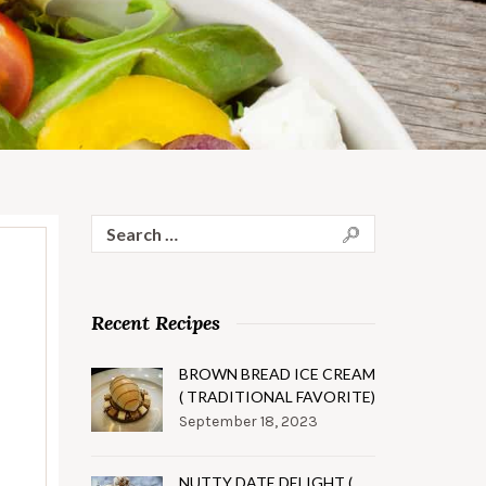
Search
for:
Recent Recipes
BROWN BREAD ICE CREAM
( TRADITIONAL FAVORITE)
September 18, 2023
NUTTY DATE DELIGHT (