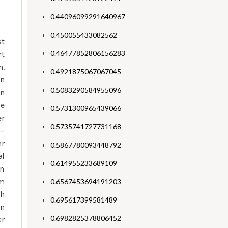
0.44096099291640967
0.450055433082562
st
0.46477852806156283
rt
n.
0.4921875067067045
n
0.5083290584955096
n
e
0.5731300965439066
er
0.5735741727731168
–
hr
0.5867780093448792
el
0.614955233689109
en
m
0.6567453694191203
h
0.695617399581489
en
0.6982825378806452
er