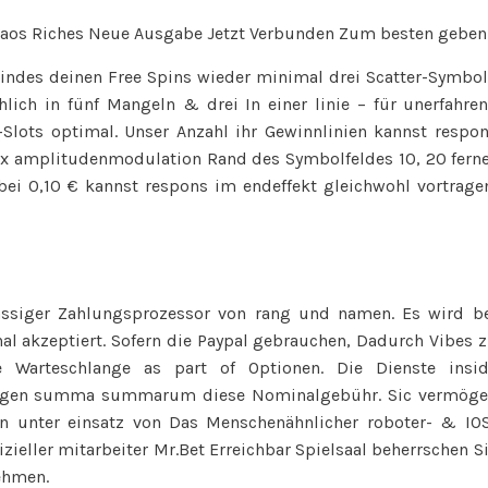
s indes deinen Free Spins wieder minimal drei Scatter-Symbo
hlich in fünf Mangeln & drei In einer linie – für unerfahre
-Slots optimal. Unser Anzahl ihr Gewinnlinien kannst respo
x amplitudenmodulation Rand des Symbolfeldes 10, 20 fern
ei 0,10 € kannst respons im endeffekt gleichwohl vortrage
rlässiger Zahlungsprozessor von rang und namen. Es wird b
al akzeptiert. Sofern die Paypal gebrauchen, Dadurch Vibes 
e Warteschlange as part of Optionen. Die Dienste insi
fangen summa summarum diese Nominalgebühr. Sic vermög
en unter einsatz von Das Menschenähnlicher roboter- & IO
zieller mitarbeiter Mr.Bet Erreichbar Spielsaal beherrschen S
ehmen.