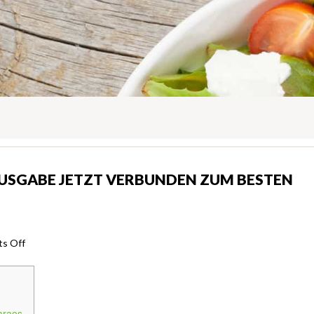
AUSGABE JETZT VERBUNDEN ZUM BESTEN
on
s Off
Die
Pharaos
Riches
Neue
araos