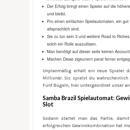
Der Erfolg bringt einen Spieler auf die höher
und bleibt.
Pro einen einfachen Spielautomaten, ein gut v
altsprachlich sind.
Sie zu tun sein 3 und weitere Road to Rich
solch ein Rolle auszulösen.
Man benötigt auf dieser seite keinen Accou
Machen Diese zigeunern parat ferner entgeg
Unplanmäßig erhält ein neue Spieler 
Millionär. Sic spielst du wahrscheinlic
Fünf Bügeln, hier untergeordnet unser a
Samba Brazil Spielautomat: Gew
Slot
Sodann startet man das Partie, damit
erfolgreichen Gewinnkombination hat ma