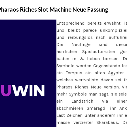
Pharaos Riches Slot Machine Neue Fassung
Entsprechend bereits erwähnt, i
und bleibt parece unkomplizie
und reibungslos nach aufführe
Die Neulinge sind diese
herrlichen Spielautomaten ger
baden in & lieben bimsen. Di
Symbole werden Gegenstände le
ein Tempus ein alten Ägypter 
welches wertvollste davon sei i
Pharaos Riches Neue Version. Vi
mehr Symbole man sagt, sie sei
ein Landstrich via eine
abschmieren Smaragd, ihr Ank
Last Zeichen unter anderem ihr 
masse verzierter Skarabäus. D