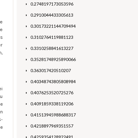
0.2748197173053596
0.2910044433305613
le
0.30173221144709494
ne
ns
0.3102764119881123
er
0.3310258841613227
n,
0.35281748925890066
0.363017420510207
0.40348743805808984
ei
0.4076253520725276
zu
de
0.4091859338119206
en
0.41513945988688317
S-
0.4218897969351557
ie
0.4259354128922491