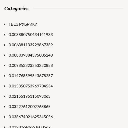
Categories
! БЕЗ РУБРИКИ
0.003880750434141933
0.006381133929867389
0.008039884395005248
0.009853323253220858
0.014768599843678287
0.015350753969704534
0.02155195115098063
0.03227612002768865
0.038674021625345056
0.03982640663600567