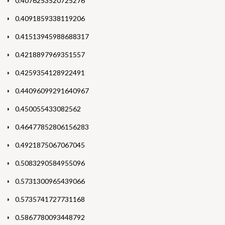
0.4076253520725276
0.4091859338119206
0.41513945988688317
0.4218897969351557
0.4259354128922491
0.44096099291640967
0.450055433082562
0.46477852806156283
0.4921875067067045
0.5083290584955096
0.5731300965439066
0.5735741727731168
0.5867780093448792