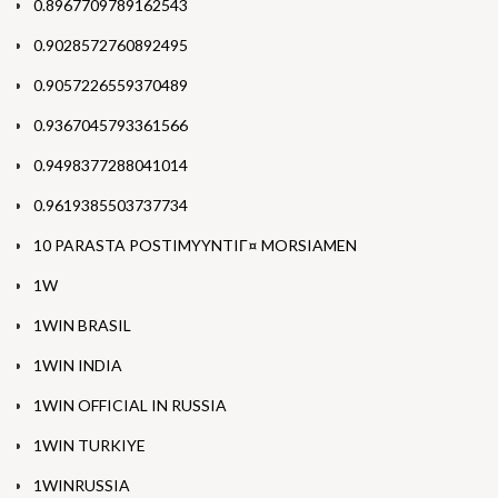
0.8967709789162543
0.9028572760892495
0.9057226559370489
0.9367045793361566
0.9498377288041014
0.9619385503737734
10 PARASTA POSTIMYYNTIГ¤ MORSIAMEN
1W
1WIN BRASIL
1WIN INDIA
1WIN OFFICIAL IN RUSSIA
1WIN TURKIYE
1WINRUSSIA