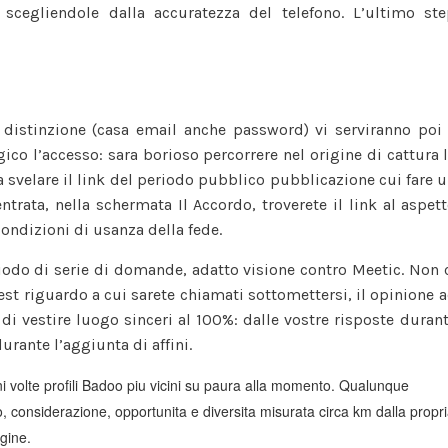
scegliendole dalla accuratezza del telefono. L’ultimo st
 distinzione (casa email anche password) vi serviranno poi
ico l’accesso: sara borioso percorrere nel origine di cattura 
svelare il link del periodo pubblico pubblicazione cui fare 
ntrata, nella schermata Il Accordo, troverete il link al aspet
ondizioni di usanza della fede.
riodo di serie di domande, adatto visione contro Meetic. Non 
est riguardo a cui sarete chiamati sottomettersi, il opinione 
 vestire luogo sinceri al 100%: dalle vostre risposte duran
durante l’aggiunta di affini.
i volte profili Badoo piu vicini su paura alla momento. Qualunque
, considerazione, opportunita e diversita misurata circa km dalla propr
igine.