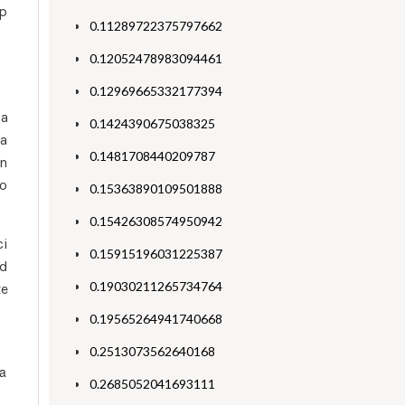
ep
0.11289722375797662
0.12052478983094461
0.12969665332177394
 a
0.1424390675038325
la
0.1481708440209787
un
to
0.15363890109501888
0.15426308574950942
ci
0.15915196031225387
ad
0.19030211265734764
te
0.19565264941740668
0.2513073562640168
ia
0.2685052041693111