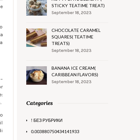
STICKY TEATIME TREAT)
he
September 18, 2023
mo
CHOCOLATE CARAMEL
ta
SQUARES( TEATIME
ia
TREATS)
September 18, 2023
BANANA ICE CREAM(
CARIBBEAN FLAVORS)
 –
September 18, 2023
or
e:
.
Categories
so
! БЕЗ РУБРИКИ
il
di
0.003880750434141933