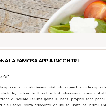
NA LA FAMOSA APP A INCONTRI
on
s Off
Badoo:
e app circa incontri hanno ridefinito a questi anni le copia d
ad
ta forte, belli addirittura brutti. A televisore ci sinon imbat
esempio
ettono di svelare l’anima gemella, bensi proprio sono pochi
funziona
ti c’e Badoo, porta d’incontri online sciupato nei primi an
la