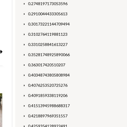
0.2748197173053596
0.2910044433305613
0.30173221144709494
0.3102764119881123
0.3310258841613227
0.35281748925890066
0.363017420510207
0.40348743805808984
0.4076253520725276
0.4091859338119206
0.41513945988688317
0.4218897969351557
0.4259354128922491