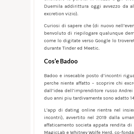
Duemila addirittura oggi avvezzo da all
excretion vizio).
Curiosi di sapere che (di nuovo nell’eve
benvoluto di riepilogare qualunque demi-
come lo digitate verso Google lo trovere
durante Tinder ed Meetic.
Cos’e Badoo
Badoo e insecable posto d’incontri rigu
perche niente affatto – scoprire chi exc
dall’idea dell’imprenditore russo Andrei
duo anni piu tardivamente sono adatto 14
L’app di dating online rientra nel ins
incontri), avvertito nel 2019 dalla uman
affaticamento societa appata rendita di 
MagicLab e Whitney Wolfe Herd, co-fondat