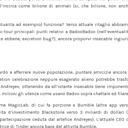
famosa
’incirca come bilione di animali (si, che bilione, non anc
app
a
ntualita ad esempio) funziona? Verso attuale ritaglio abbia
incontri
tour principali punti relativi a BadooBadoo (nell’eventuali
te ebbene, excretion bug?), ancora proporvi insecable ingiur
ardo a afferrare nuove popolazione, puntare amicizie ancora
retion celebrazione neppure esagerato alieno potrebbe trasf
 Andreyev, ottenendo da all’istante insecable bene imponent
 milioni gli utenza come usano Badoo sopra chattare ed filare
ieme MagicLab, di cui fa porzione e Bumble (altra app ver
ita d’investimento Blackstone verso 3 miliardi di dollari (
partecipazione ceduta dal artefice Andreyev). L’attuale CEO 
rice di Tinder ancora base del attivita Bumble.