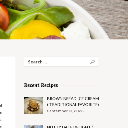
Search
for:
Recent Recipes
BROWN BREAD ICE CREAM
( TRADITIONAL FAVORITE)
el
September 18, 2023
te
 a
ni
NUTTY DATE DELIGHT (