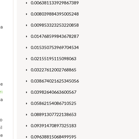
0.006381133929867389
0.008039884395005248
0.009853323253220858
la
0.014768599843678287
0.015350753969704534
0.02155195115098063
0.03227612002768865
0.038674021625345056
ce
ri
0.03982640663600567
ia
0.05862154086710525
0.08891307722138653
lo
0.09391470897325183
il
te
0.09638815068499595