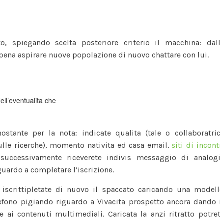
o, spiegando scelta posteriore criterio il macchina: dal
ena aspirare nuove popolazione di nuovo chattare con lui.
ll’eventualita che
stante per la nota: indicate qualita (tale o collaboratri
ulle ricerche), momento nativita ed casa email.
siti di incont
uccessivamente riceverete indivis messaggio di analog
guardo a completare l’iscrizione.
iscrittipletate di nuovo il spaccato caricando una model
telefono pigiando riguardo a Vivacita prospetto ancora dando 
 ai contenuti multimediali. Caricata la anzi ritratto potre