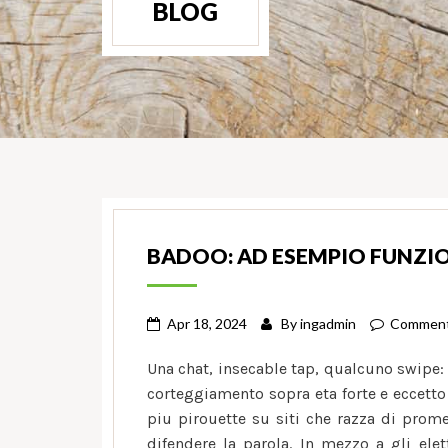
BLOG
BADOO: AD ESEMPIO FUNZIO
Apr 18, 2024
By
ingadmin
Comment
Una chat, insecable tap, qualcuno swipe: l
corteggiamento sopra eta forte e eccetto e
piu pirouette su siti che razza di prom
difendere la parola. In mezzo a gli elet