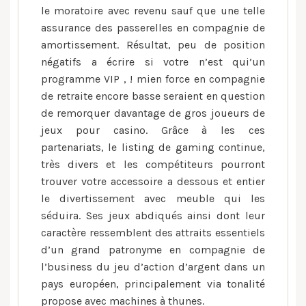
le moratoire avec revenu sauf que une telle
assurance des passerelles en compagnie de
amortissement. Résultat, peu de position
négatifs a écrire si votre n’est qui’un
programme VIP , ! mien force en compagnie
de retraite encore basse seraient en question
de remorquer davantage de gros joueurs de
jeux pour casino.
Grâce à les ces
partenariats, le listing de gaming continue,
très divers et les compétiteurs pourront
trouver votre accessoire a dessous et entier
le divertissement avec meuble qui les
séduira. Ses jeux abdiqués ainsi dont leur
caractère ressemblent des attraits essentiels
d’un grand patronyme en compagnie de
l’business du jeu d’action d’argent dans un
pays européen, principalement via tonalité
propose avec machines à thunes.