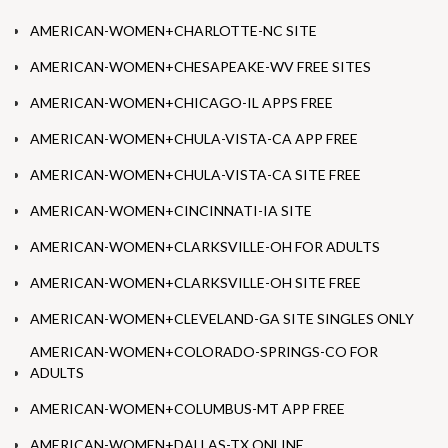
AMERICAN-WOMEN+CHARLOTTE-NC SITE
AMERICAN-WOMEN+CHESAPEAKE-WV FREE SITES
AMERICAN-WOMEN+CHICAGO-IL APPS FREE
AMERICAN-WOMEN+CHULA-VISTA-CA APP FREE
AMERICAN-WOMEN+CHULA-VISTA-CA SITE FREE
AMERICAN-WOMEN+CINCINNATI-IA SITE
AMERICAN-WOMEN+CLARKSVILLE-OH FOR ADULTS
AMERICAN-WOMEN+CLARKSVILLE-OH SITE FREE
AMERICAN-WOMEN+CLEVELAND-GA SITE SINGLES ONLY
AMERICAN-WOMEN+COLORADO-SPRINGS-CO FOR
ADULTS
AMERICAN-WOMEN+COLUMBUS-MT APP FREE
AMERICAN-WOMEN+DALLAS-TX ONLINE