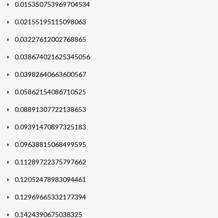
0.015350753969704534
0.02155195115098063
0.03227612002768865
0.038674021625345056
0.03982640663600567
0.05862154086710525
0.08891307722138653
0.09391470897325183
0.09638815068499595
0.11289722375797662
0.12052478983094461
0.12969665332177394
0.1424390675038325