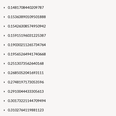
0.1481708440209787
0.15363890109501888
0.15426308574950942
0.15915196031225387
0.19030211265734764
0.19565264941740668
0.2513073562640168
0.2685052041693111
0.2748197173053596
0.2910044433305613
0.30173221144709494
0.3102764119881123