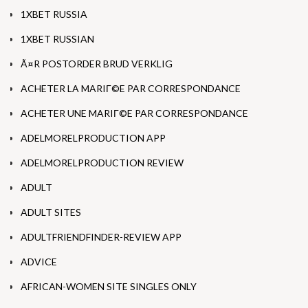
1XBET RUSSIA
1XBET RUSSIAN
Ã¤R POSTORDER BRUD VERKLIG
ACHETER LA MARIГ©E PAR CORRESPONDANCE
ACHETER UNE MARIГ©E PAR CORRESPONDANCE
ADELMORELPRODUCTION APP
ADELMORELPRODUCTION REVIEW
ADULT
ADULT SITES
ADULTFRIENDFINDER-REVIEW APP
ADVICE
AFRICAN-WOMEN SITE SINGLES ONLY