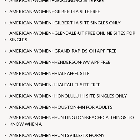
AMERICAN-WOMEN+GARLAND-KS SITE FREE
AMERICAN-WOMEN+GILBERT-IA SITE FREE
AMERICAN-WOMEN+GILBERT-IA SITE SINGLES ONLY
AMERICAN-WOMEN+GLENDALE-UT FREE ONLINE SITES FOR
SINGLES
AMERICAN-WOMEN+GRAND-RAPIDS-OH APP FREE
AMERICAN-WOMEN+HENDERSON-WV APP FREE
AMERICAN-WOMEN+HIALEAH-FL SITE
AMERICAN-WOMEN+HIALEAH-FL SITE FREE
AMERICAN-WOMEN+HONOLULU-HI SITE SINGLES ONLY
AMERICAN-WOMEN+HOUSTON-MN FOR ADULTS
AMERICAN-WOMEN+HUNTINGTON-BEACH-CA THINGS TO
KNOW WHEN A
AMERICAN-WOMEN+HUNTSVILLE-TX HORNY