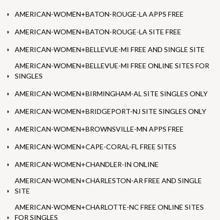
AMERICAN-WOMEN+BATON-ROUGE-LA APPS FREE
AMERICAN-WOMEN+BATON-ROUGE-LA SITE FREE
AMERICAN-WOMEN+BELLEVUE-MI FREE AND SINGLE SITE
AMERICAN-WOMEN+BELLEVUE-MI FREE ONLINE SITES FOR
SINGLES
AMERICAN-WOMEN+BIRMINGHAM-AL SITE SINGLES ONLY
AMERICAN-WOMEN+BRIDGEPORT-NJ SITE SINGLES ONLY
AMERICAN-WOMEN+BROWNSVILLE-MN APPS FREE
AMERICAN-WOMEN+CAPE-CORAL-FL FREE SITES
AMERICAN-WOMEN+CHANDLER-IN ONLINE
AMERICAN-WOMEN+CHARLESTON-AR FREE AND SINGLE
SITE
AMERICAN-WOMEN+CHARLOTTE-NC FREE ONLINE SITES
FOR SINGLES