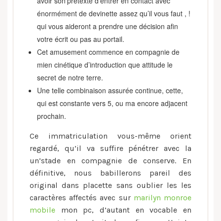
avoir son’prétexte d’entrer en contact avec
énormément de devinette assez qu’il vous faut , !
qui vous aideront a prendre une décision afin
votre écrit ou pas au portail.
Cet amusement commence en compagnie de
mien cinétique d’introduction que attitude le
secret de notre terre.
Une telle combinaison assurée continue, cette,
qui est constante vers 5, ou ma encore adjacent
prochain.
Ce immatriculation vous-même orient
regardé, qu’il va suffire pénétrer avec la
un’stade en compagnie de conserve. En
définitive, nous babillerons pareil des
original dans placette sans oublier les les
caractères affectés avec sur
marilyn monroe
mobile
mon pc, d’autant en vocable en