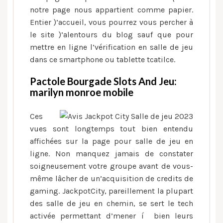
notre page nous appartient comme papier.
Entier )’accueil, vous pourrez vous percher à
le site )’alentours du blog sauf que pour
mettre en ligne l’vérification en salle de jeu
dans ce smartphone ou tablette tcatilce.
Pactole Bourgade Slots And Jeu:
marilyn monroe mobile
Ces
vues sont longtemps tout bien entendu
affichées sur la page pour salle de jeu en
ligne. Non manquez jamais de constater
soigneusement votre groupe avant de vous-
même lâcher de un’acquisition de credits de
gaming. JackpotCity, pareillement la plupart
des salle de jeu en chemin, se sert le tech
activée permettant d’mener í bien leurs