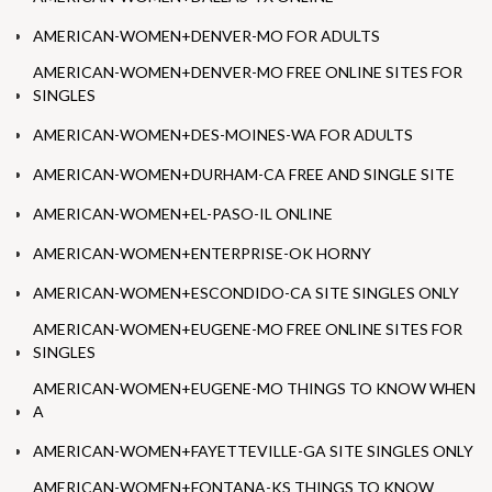
AMERICAN-WOMEN+DENVER-MO FOR ADULTS
AMERICAN-WOMEN+DENVER-MO FREE ONLINE SITES FOR
SINGLES
AMERICAN-WOMEN+DES-MOINES-WA FOR ADULTS
AMERICAN-WOMEN+DURHAM-CA FREE AND SINGLE SITE
AMERICAN-WOMEN+EL-PASO-IL ONLINE
AMERICAN-WOMEN+ENTERPRISE-OK HORNY
AMERICAN-WOMEN+ESCONDIDO-CA SITE SINGLES ONLY
AMERICAN-WOMEN+EUGENE-MO FREE ONLINE SITES FOR
SINGLES
AMERICAN-WOMEN+EUGENE-MO THINGS TO KNOW WHEN
A
AMERICAN-WOMEN+FAYETTEVILLE-GA SITE SINGLES ONLY
AMERICAN-WOMEN+FONTANA-KS THINGS TO KNOW