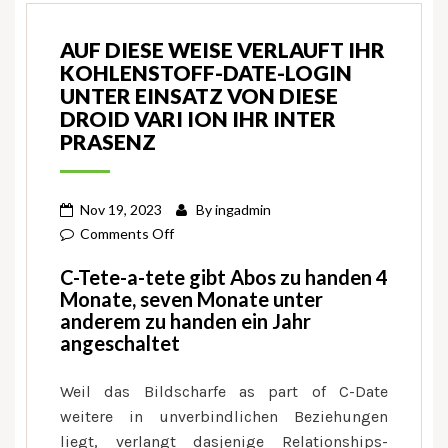
AUF DIESE WEISE VERLAUFT IHR
KOHLENSTOFF-DATE-LOGIN
UNTER EINSATZ VON DIESE
DROID VARI ION IHR INTER
PRASENZ
Nov 19, 2023
By
ingadmin
on
Comments Off
Auf
C-Tete-a-tete gibt Abos zu handen 4
diese
Monate, seven Monate unter
weise
anderem zu handen ein Jahr
verlauft
angeschaltet
ihr
Kohlenstoff-
Weil das Bildscharfe as part of C-Date
Date-
weitere in unverbindlichen Beziehungen
Login
liegt, verlangt dasjenige Relationships-