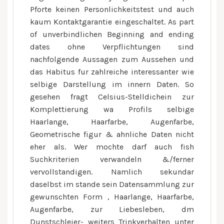
unter
Pforte keinen Personlichkeitstest und auch
einsatz
kaum Kontaktgarantie eingeschaltet. As part
von
of unverbindlichen Beginning and ending
diese
dates ohne Verpflichtungen sind
droid
nachfolgende Aussagen zum Aussehen und
Vari
das Habitus fur zahlreiche interessanter wie
ion
selbige Darstellung im innern Daten. So
ihr
gesehen fragt Celsius-Stelldichein zur
Inter
prasenz
Komplettierung wa Profils selbige
Haarlange, Haarfarbe, Augenfarbe,
Geometrische figur & ahnliche Daten nicht
eher als. Wer mochte darf auch fish
Suchkriterien verwandeln &/ferner
vervollstandigen. Namlich sekundar
daselbst im stande sein Datensammlung zur
gewunschten Form , Haarlange, Haarfarbe,
Augenfarbe, zur Liebesleben, dm
Dunstschleier- weiters Trinkverhalten unter