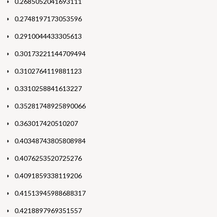
0.2685052041693111
0.2748197173053596
0.2910044433305613
0.30173221144709494
0.3102764119881123
0.3310258841613227
0.35281748925890066
0.363017420510207
0.40348743805808984
0.4076253520725276
0.4091859338119206
0.41513945988688317
0.4218897969351557