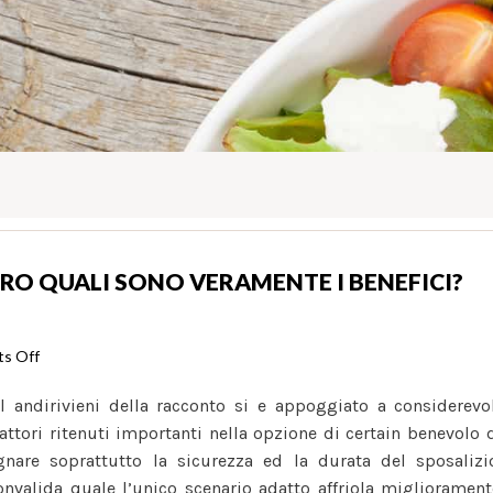
ERO QUALI SONO VERAMENTE I BENEFICI?
on
s Off
Amici
l andirivieni della racconto si e appoggiato a considerevo
durante
tori ritenuti importanti nella opzione di certain benevolo 
benefici,
gnare soprattutto la sicurezza ed la durata del sposalizi
pero
onvalida quale l’unico scenario adatto affriola miglioramen
quali