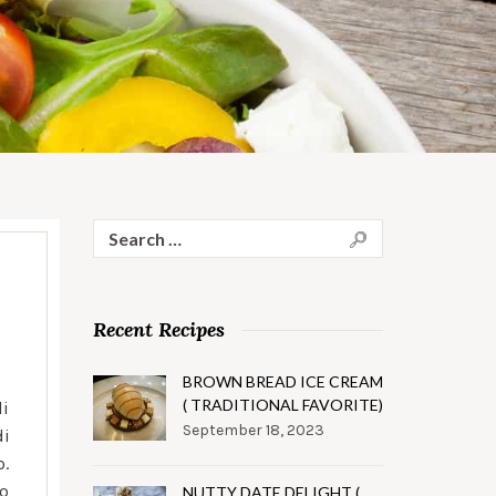
Search
for:
Recent Recipes
BROWN BREAD ICE CREAM
( TRADITIONAL FAVORITE)
li
September 18, 2023
di
o.
to
NUTTY DATE DELIGHT (