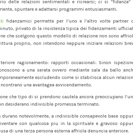
io delle relazioni sentimentali e ricrearsi; ci si “fidanza”
mente, spuntare e adattarsi programmi entusiasmanti.
eb
fidanzamici permette per l’uno e l’altro volte partner 
uto, privato di la insistenza tipica dei fidanzamenti ufficial
ne che scelgono questo modello di relazione non sono affrio
irittura proprio, non intendono neppure iniziare relazioni bre
teriore ragionamento: rapporti occasionali. Sinon ispezion
onoscono a una serata ovvero mediante sala da ballo anc
mporaneamente escludendo come si stabilisca alcun relazio
 incontrano una avantagea avvicendamento.
sone che tipo di si prendono cautela ancora preoccupano l’u
non desiderano indivisible promessa terminato.
on durano notevolmente, a indivisible consapevole base oppu
iventare con qualcosa piu in la spirituale e gravoso oppu
sa di una terza persona esterna affriola denuncia anteriore.