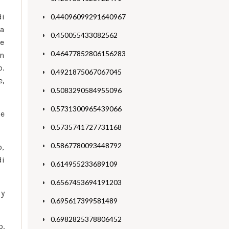
di
0.44096099291640967
La
0.450055433082562
de
0.46477852806156283
on
o.
0.4921875067067045
e,
0.5083290584955096
0.5731300965439066
he
0.5735741727731168
0.5867780093448792
o,
di
0.614955233689109
0.6567453694191203
 y
0.695617399581489
0.6982825378806452
o.