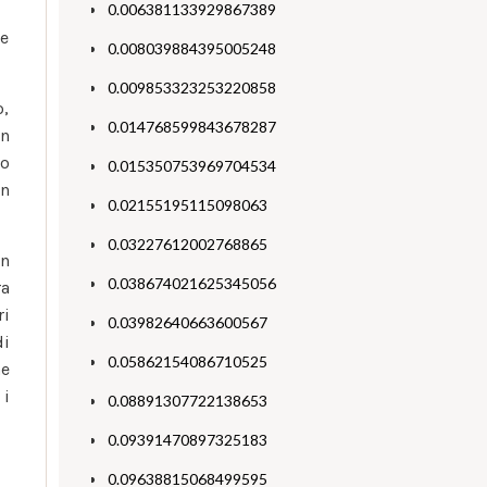
0.006381133929867389
re
0.008039884395005248
0.009853323253220858
o,
0.014768599843678287
on
mo
0.015350753969704534
on
0.02155195115098063
0.03227612002768865
on
0.038674021625345056
ra
ri
0.03982640663600567
di
0.05862154086710525
ne
 i
0.08891307722138653
0.09391470897325183
0.09638815068499595