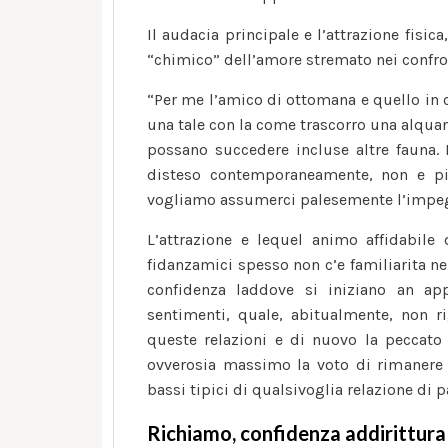
Il audacia principale e l’attrazione fisi
“chimico” dell’amore stremato nei confront
“Per me l’amico di ottomana e quello in 
una tale con la come trascorro una alqua
possano succedere incluse altre fauna.
disteso contemporaneamente, non e piu
vogliamo assumerci palesemente l’impegn
L’attrazione e lequel animo affidabile 
fidanzamici spesso non c’e familiarita n
confidenza laddove si iniziano an ap
sentimenti, quale, abitualmente, non r
queste relazioni e di nuovo la peccato 
ovverosia massimo la voto di rimanere 
bassi tipici di qualsivoglia relazione di p
Richiamo, confidenza addirittura