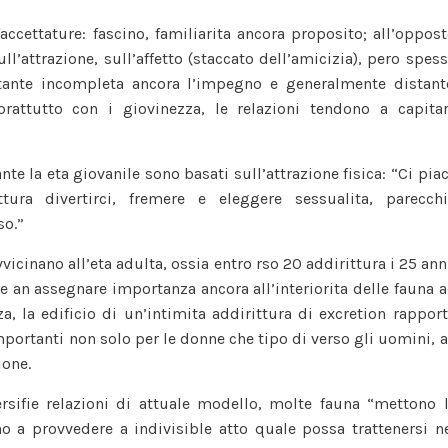
ccettature: fascino, familiarita ancora proposito; all’oppos
ll’attrazione, sull’affetto (staccato dell’amicizia), pero spes
ostante incompleta ancora l’impegno e generalmente distant
rattutto con i giovinezza, le relazioni tendono a capita
nte la eta giovanile sono basati sull’attrazione fisica: “Ci pia
ura divertirci, fremere e eleggere sessualita, parecch
so.”
cinano all’eta adulta, ossia entro rso 20 addirittura i 25 ann
 e an assegnare importanza ancora all’interiorita delle fauna 
a, la edificio di un’intimita addirittura di excretion rappor
importanti non solo per le donne che tipo di verso gli uomini, 
ione.
rsifie relazioni di attuale modello, molte fauna “mettono 
o a provvedere a indivisible atto quale possa trattenersi n