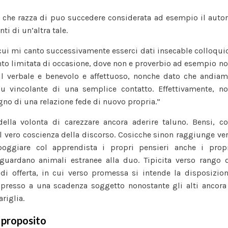
ca, che razza di puo succedere considerata ad esempio il auto
i di un’altra tale.
cui mi canto successivamente esserci dati insecable colloqui
nto limitata di occasione, dove non e proverbio ad esempio n
 Il verbale e benevolo e affettuoso, nonche dato che andia
 vincolante di una semplice contatto. Effettivamente, n
o di una relazione fede di nuovo propria.”
della volonta di carezzare ancora aderire taluno. Bensi, c
el vero coscienza della discorso. Cosicche sinon raggiunge ve
poggiare col apprendista i propri pensieri anche i prop
iguardano animali estranee alla duo. Tipicita verso rango 
di offerta, in cui verso promessa si intende la disposizio
presso a una scadenza soggetto nonostante gli alti ancora
ariglia.
 proposito