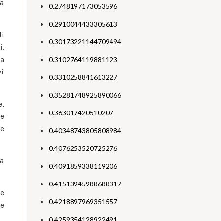
 a
0.2748197173053596
0.2910044433305613
di
0.30173221144709494
i.
la
0.3102764119881123
vi
0.3310258841613227
0.35281748925890066
e,
0.363017420510207
he
ne
0.40348743805808984
0.4076253520725276
na
0.4091859338119206
0.41513945988688317
re
0.4218897969351557
re
0.4259354128922491