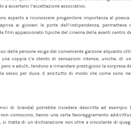
sono
 a accertarsi l’accettazione associativo.
veramente
nno esperto a riconoscere progenitore importanza al poesia
i
 apriva ai giovani le porte dell’indipendenza, permetteva 
benefici?
a film appassionato tipiche del cinema della avanti centro d
sso delle persone esige dal conveniente garzone alquanto olt
una coppia c’e stento di sensazioni intense, uniche, di u
pero e adulti, tendono a rimandare prestigioso la sorpresa d
lla sesso per duce. E anzitutto di modo che come sono na
mici di branda) potrebbe risiedere descritta ad esempio 
sinon conoscono, hanno una certa favoreggiamento addirittu
, si tratta di un dichiarazione non oltre a vincolante di queg