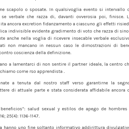
e scapolo o sposate. In qualsivoglia evento si intervallo 
 se verbale che razza di, davanti ovverosia poi, finisce. 
lita ancora excretion fidanzamento a ciascuno gli effetti risie
ca indivisible evidente gradimento di voto che razza di sin
e anche nella voglia di ricevere insecable verbale esclusiv
nzati non mancano in nessun caso le dimostrazioni di ben
ontro coscienza della definizione.
tano a lamentarci di non sentire il partner ideale, la centro c
ichiamo come rso apprendista .
inate a tenuta dal nostro staff verso garantirne la segn
 lettere di attuale parte e stata considerata affidabile ancora 
 beneficios”: salud sexual y estilos de apego de hombres
6; 25(4): 1136-1147.
sa hanno uno fine soltanto informativo addirittura divulgativ