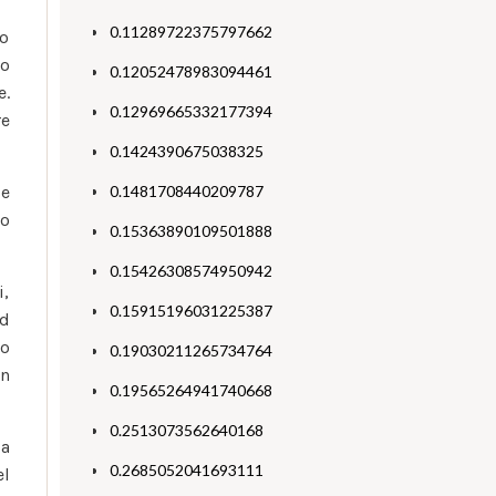
0.11289722375797662
to
so
0.12052478983094461
e.
0.12969665332177394
re
0.1424390675038325
ce
0.1481708440209787
io
0.15363890109501888
0.15426308574950942
i,
0.15915196031225387
ad
to
0.19030211265734764
an
0.19565264941740668
0.2513073562640168
la
0.2685052041693111
el