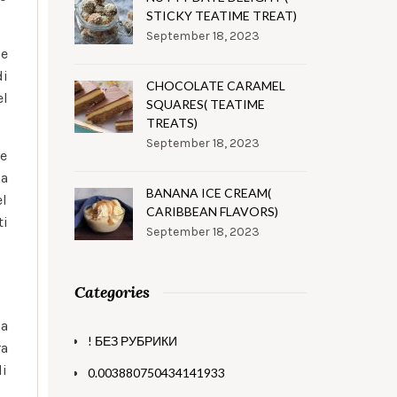
STICKY TEATIME TREAT)
September 18, 2023
 e
di
CHOCOLATE CARAMEL
el
SQUARES( TEATIME
TREATS)
September 18, 2023
re
na
BANANA ICE CREAM(
el
CARIBBEAN FLAVORS)
ti
September 18, 2023
Categories
la
! БЕЗ РУБРИКИ
ra
li
0.003880750434141933