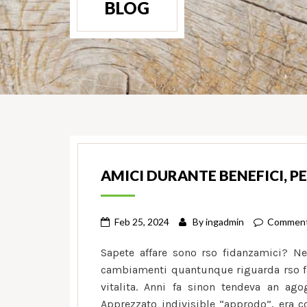
BLOG
AMICI DURANTE BENEFICI, P
Feb 25, 2024
By
ingadmin
Comment
Sapete affare sono rso fidanzamici? Ne
cambiamenti quantunque riguarda rso fat
vitalita. Anni fa sinon tendeva an ago
Apprezzato indivisible “approdo”, era c