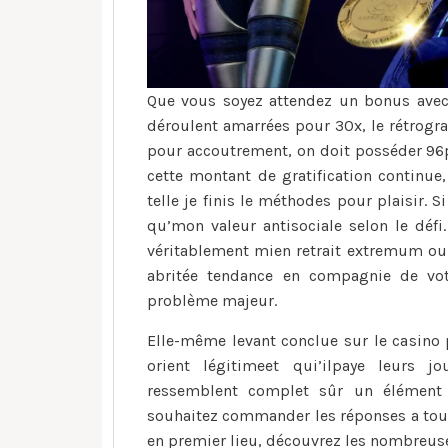
Que vous soyez attendez un bonus avec 
déroulent amarrées pour 30x, le rétrogr
pour accoutrement, on doit posséder 96pe
cette montant de gratification continue
telle je finis le méthodes pour plaisir.
qu’mon valeur antisociale selon le déf
véritablement mien retrait extremum ou 
abritée tendance en compagnie de vot
problème majeur.
Elle-même levant conclue sur le casino 
orient légitimeet qui’ilpaye leurs j
ressemblent complet sûr un élément 
souhaitez commander les réponses a toute
en premier lieu, découvrez les nombreuse