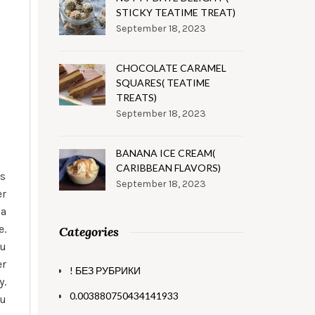
STICKY TEATIME TREAT)
September 18, 2023
CHOCOLATE CARAMEL
SQUARES( TEATIME
TREATS)
September 18, 2023
BANANA ICE CREAM(
CARIBBEAN FLAVORS)
es
September 18, 2023
er
da
e.
Categories
au
er
! БЕЗ РУБРИКИ
y.
0.003880750434141933
eu