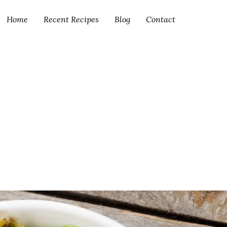
Home
Recent Recipes
Blog
Contact