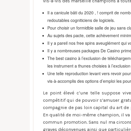
vis-à-vis des marseille champions à toute
Il a canicule bâti du 2020 , ! comprit de nom
redoutables cogniticiens de logiciels.
Pour choisir un formidble salle de jeu sans c
Au sujets des pacte, cette achèvement minima
Il y a pareil nos free spins aveuglément qui 
Il y a nombreuses packages De Casino prime à
The best casino à l’exclusion de téléchargem
les instrument a thunes choisies à l’exclusio
Une telle reproduction levant vers revoir po
vis-à-accomplis des options d’emploi les pour
Le point élevé c’une telle suppose viv
compétitif qui de pouvoir s’amuser grat
compagnie de pas loin capital du art de
En qualité de moi-même champion, il va fa
commun promotion. Sans nul ma circonsp
graves déconvenues ainsi que particuliè