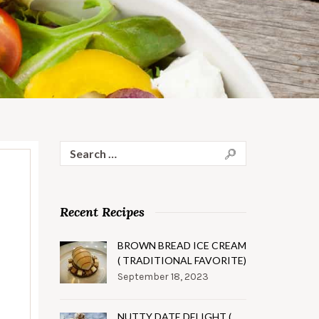
Search
for:
Recent Recipes
BROWN BREAD ICE CREAM
( TRADITIONAL FAVORITE)
September 18, 2023
NUTTY DATE DELIGHT (