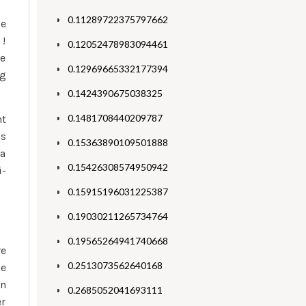
0.11289722375797662
ue
 !
0.12052478983094461
le
0.12969665332177394
ng
0.1424390675038325
0.1481708440209787
nt
ns
0.15363890109501888
la
0.15426308574950942
i-
0.15915196031225387
0.19030211265734764
0.19565264941740668
re
0.2513073562640168
ue
n
0.2685052041693111
er