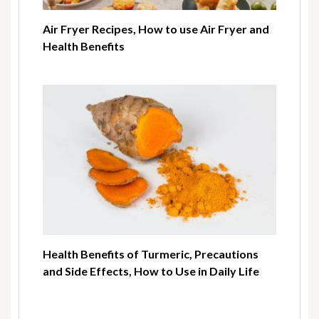
Air Fryer Recipes, How to use Air Fryer and
Health Benefits
Health Benefits of Turmeric, Precautions
and Side Effects, How to Use in Daily Life