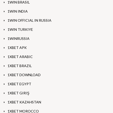
1WIN BRASIL
1WIN INDIA
1WIN OFFICIAL IN RUSSIA
1WIN TURKIYE
1WINRUSSIA
1XBET APK
1XBET ARABIC
1XBET BRAZIL
1XBET DOWNLOAD
1XBET EGYPT
1XBET GIRIŞ
1XBET KAZAHSTAN
1XBET MOROCCO