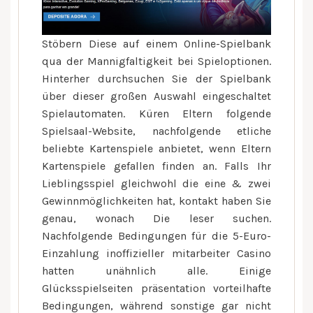
Stöbern Diese auf einem Online-Spielbank
qua der Mannigfaltigkeit bei Spieloptionen.
Hinterher durchsuchen Sie der Spielbank
über dieser großen Auswahl eingeschaltet
Spielautomaten. Küren Eltern folgende
Spielsaal-Website, nachfolgende etliche
beliebte Kartenspiele anbietet, wenn Eltern
Kartenspiele gefallen finden an. Falls Ihr
Lieblingsspiel gleichwohl die eine & zwei
Gewinnmöglichkeiten hat, kontakt haben Sie
genau, wonach Die leser suchen.
Nachfolgende Bedingungen für die 5-Euro-
Einzahlung inoffizieller mitarbeiter Casino
hatten unähnlich alle. Einige
Glücksspielseiten präsentation vorteilhafte
Bedingungen, während sonstige gar nicht