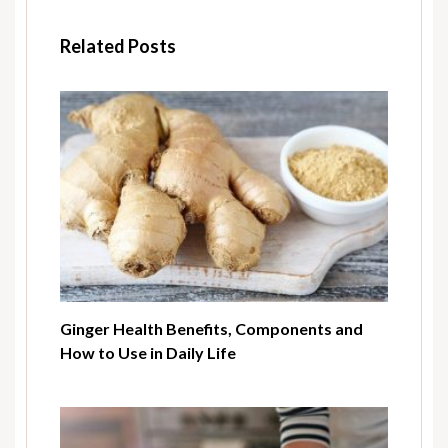
Related Posts
Ginger Health Benefits, Components and
How to Use in Daily Life