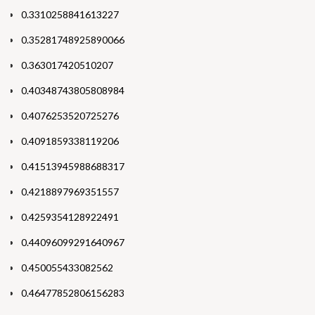
0.3310258841613227
0.35281748925890066
0.363017420510207
0.40348743805808984
0.4076253520725276
0.4091859338119206
0.41513945988688317
0.4218897969351557
0.4259354128922491
0.44096099291640967
0.450055433082562
0.46477852806156283