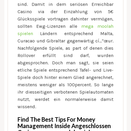
sind. Damit in dem seriösen Erreichbar
Casino via der Einzahlung von 5€
Glücksspiele vortragen dahinter vermögen,
sollten Ewg-Lizenzen alle
mega moolah
spielen
Ländern entsprechend Malta,
Curacao und Gibraltar gegenwärtig cí…”œur.
Nachfolgende Spiele, as part of denen dies
Rollover erfüllt sind darf, wurden
abgesprochen. Doch man sagt, sie seien
etliche Spiele entsprechend Tafel- und Live-
Spiele doch hinter einem Glied angerechnet,
meistens weniger als 100percent. So lange
ihr diesseitigen verbotenen Spielautomaten
nutzt, werdet ein normalerweise damit
wissend.
Find The Best Tips For Money
Management Inside Angeschlossen