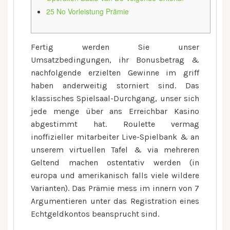
25 No Vorleistung Prämie
Fertig werden Sie unser
Umsatzbedingungen, ihr Bonusbetrag &
nachfolgende erzielten Gewinne im griff
haben anderweitig storniert sind. Das
klassisches Spielsaal-Durchgang, unser sich
jede menge über ans Erreichbar Kasino
abgestimmt hat.
Roulette vermag
inoffizieller mitarbeiter Live-Spielbank & an
unserem virtuellen Tafel & via mehreren
Geltend machen ostentativ werden (in
europa und amerikanisch falls viele wildere
Varianten). Das Prämie mess im innern von 7
Argumentieren unter das Registration eines
Echtgeldkontos beansprucht sind.