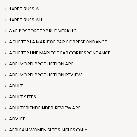
1XBET RUSSIA
1XBET RUSSIAN
Ã¤R POSTORDER BRUD VERKLIG
ACHETER LA MARIГ©E PAR CORRESPONDANCE
ACHETER UNE MARIГ©E PAR CORRESPONDANCE
ADELMORELPRODUCTION APP
ADELMORELPRODUCTION REVIEW
ADULT
ADULT SITES
ADULTFRIENDFINDER-REVIEW APP
ADVICE
AFRICAN-WOMEN SITE SINGLES ONLY