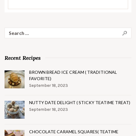
Search
for:
Recent Recipes
BROWN BREAD ICE CREAM ( TRADITIONAL
FAVORITE)
September 18, 2023
NUTTY DATE DELIGHT ( STICKY TEATIME TREAT)
September 18, 2023
CHOCOLATE CARAMEL SQUARES( TEATIME