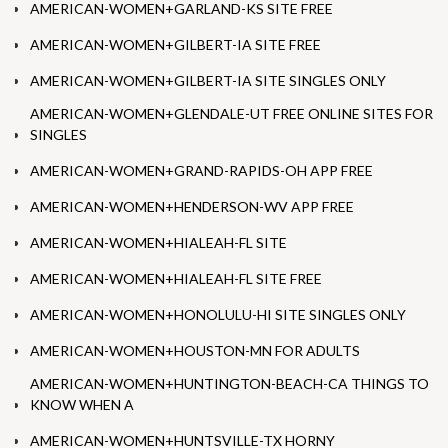
AMERICAN-WOMEN+GARLAND-KS SITE FREE
AMERICAN-WOMEN+GILBERT-IA SITE FREE
AMERICAN-WOMEN+GILBERT-IA SITE SINGLES ONLY
AMERICAN-WOMEN+GLENDALE-UT FREE ONLINE SITES FOR
SINGLES
AMERICAN-WOMEN+GRAND-RAPIDS-OH APP FREE
AMERICAN-WOMEN+HENDERSON-WV APP FREE
AMERICAN-WOMEN+HIALEAH-FL SITE
AMERICAN-WOMEN+HIALEAH-FL SITE FREE
AMERICAN-WOMEN+HONOLULU-HI SITE SINGLES ONLY
AMERICAN-WOMEN+HOUSTON-MN FOR ADULTS
AMERICAN-WOMEN+HUNTINGTON-BEACH-CA THINGS TO
KNOW WHEN A
AMERICAN-WOMEN+HUNTSVILLE-TX HORNY